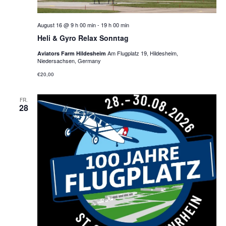
August 16 @ 9 h 00 min
-
19 h 00 min
Heli & Gyro Relax Sonntag
Am Flugplatz 19, Hildesheim,
Aviators Farm Hildesheim
Niedersachsen, Germany
€20,00
FR.
28