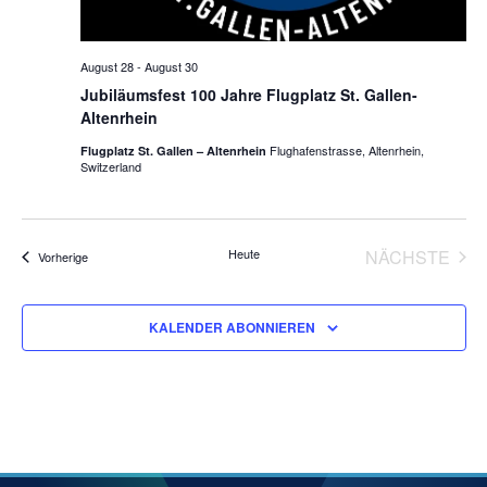
August 28
-
August 30
Jubiläumsfest 100 Jahre Flugplatz St. Gallen-
Altenrhein
Flughafenstrasse, Altenrhein,
Flugplatz St. Gallen – Altenrhein
Switzerland
Heute
NÄCHSTE
Veranstaltungen
Vorherige
VERANS
KALENDER ABONNIEREN