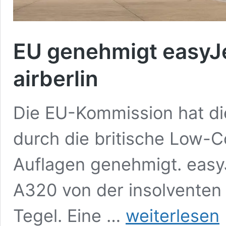
EU genehmigt easyJ
airberlin
Die EU-Kommission hat die
durch die britische Low-C
Auflagen genehmigt. easy
A320 von der insolventen a
EU
Tegel. Eine …
weiterlesen
genehmigt