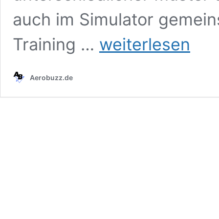
auch im Simulator gemein
Die
Training …
weiterlesen
Armée
de
l’air
Aerobuzz.de
vernetzt
ihre
Rafale-
und
Mirage-
Simulatoren