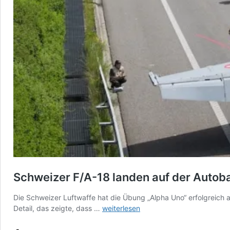
Schweizer F/A-18 landen auf der Autoba
Die Schweizer Luftwaffe hat die Übung „Alpha Uno“ erfolgreich a
Schweizer
Detail, das zeigte, dass …
weiterlesen
F/A-
18