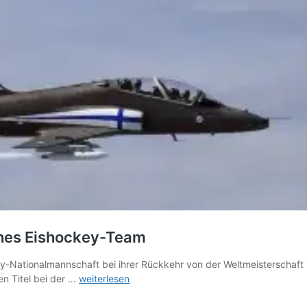
sches Eishockey-Team
ckey-Nationalmannschaft bei ihrer Rückkehr von der Weltmeisterschaf
Ilmavoimat
n Titel bei der …
weiterlesen
fliegt
Ehrengeleit