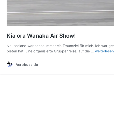
Kia ora Wanaka Air Show!
Neuseeland war schon immer ein Traumziel für mich. Ich war gesp
Kia
bieten hat. Eine organisierte Gruppenreise, auf die …
weiterlesen
ora
Wanaka
Aerobuzz.de
Air
Show!