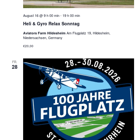
August 16 @ 9 h 00 min
-
19 h 00 min
Heli & Gyro Relax Sonntag
Am Flugplatz 19, Hildesheim,
Aviators Farm Hildesheim
Niedersachsen, Germany
€20,00
FR.
28