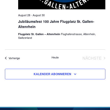
August 28
-
August 30
Jubiläumsfest 100 Jahre Flugplatz St. Gallen-
Altenrhein
Flughafenstrasse, Altenrhein,
Flugplatz St. Gallen – Altenrhein
Switzerland
Heute
NÄCHSTE
Veranstaltungen
Vorherige
VERANS
KALENDER ABONNIEREN