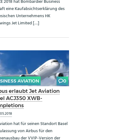
E 2018 hat Bombardier Business
raft eine Kaufabsichtserklärung des
esischen Unternehmens HK
wings Jet Limited […]
SINESS AVIATION
0
bus erlaubt Jet Aviation
el ACJ350 XWB-
pletions
.05.2018
viation hat für seinen Standort Basel
Zulassung von Airbus für den
nenausbau der VVIP-Version der