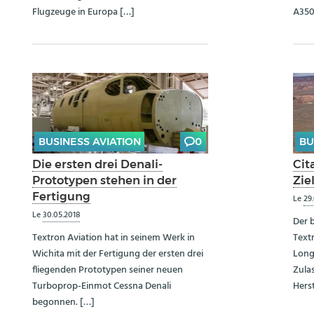
Flugzeuge in Europa […]
A350
BUSINESS AVIATION
0
BU
Die ersten drei Denali-
Cit
Prototypen stehen in der
Zie
Fertigung
Le
29
Le
30.05.2018
Der 
Textron Aviation hat in seinem Werk in
Textr
Wichita mit der Fertigung der ersten drei
Longi
fliegenden Prototypen seiner neuen
Zula
Turboprop-Einmot Cessna Denali
Herst
begonnen. […]