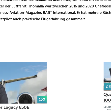
 als Chefredakteur die Redaktion aerokurier, von 2000 bis 2016 zus
er der Luftfahrt. Thomalla war zwischen 2016 und 2020 Chefreda
ness-Aviation-Magazins BART International. Er hat mehrere Büche
vatpilot auch praktische Flugerfahrung gesammelt.
GE
Que
0
100
Le
31.
er Legacy 650E