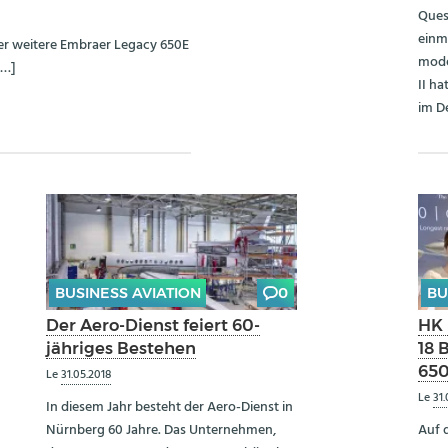
Ques
einm
ier weitere Embraer Legacy 650E
mode
[…]
II h
im De
BUSINESS AVIATION
0
BU
Der Aero-Dienst feiert 60-
HK 
jähriges Bestehen
18 
65
Le
31.05.2018
Le
31.
In diesem Jahr besteht der Aero-Dienst in
Nürnberg 60 Jahre. Das Unternehmen,
Auf 