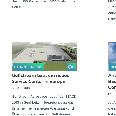
das zu 100 Prozent dem ADAC gehört, hat
EBAC
sich zu […]
Airc
chin
Bella
EBACE - NEWS
0
BU
Gulfstream baut ein neues
Air
Service Center in Europa
Bas
Com
Le
30.05.2018
Le
30
Gulfstream Aerospace hat auf der EBACE
2018 in Genf bekanntgegeben, dass das
Jet A
Unternehmen ein neues Wartungs- und
die 
Überholungszentrum für Gulfstream-
Kabi