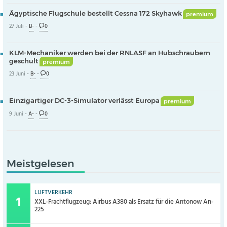
Ägyptische Flugschule bestellt Cessna 172 Skyhawk
premium
27 Juli -
B-
-
0
KLM-Mechaniker werden bei der RNLASF an Hubschraubern
geschult
premium
23 Juni -
B-
-
0
Einzigartiger DC-3-Simulator verlässt Europa
premium
9 Juni -
A-
-
0
Meistgelesen
LUFTVERKEHR
XXL-Frachtflugzeug: Airbus A380 als Ersatz für die Antonow An-
225