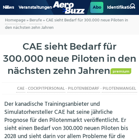
News
Veranstaltungen
Abo
Identifikation
Homepage
»
Berufe
»
CAE sieht Bedarf für 300.000 neue Piloten in
GENERAL AVIATION
den nächsten zehn Jahren
BIZAV
CAE sieht Bedarf für
300.000 neue Piloten in den
LUFTVERKEHR
nächsten zehn Jahren
MILITÄR
premium
CAE
-
COCKPITPERSONAL
-
PILOTENBEDARF
-
PILOTENMANGEL
INDUSTRIE
Der kanadische Trainingsanbieter und
HELIKOPTER
Simulatorhersteller CAE hat seine jährliche
Prognose für den Pilotenmarkt veröffentlicht. Er
BERUFE
sieht einen Bedarf von 300.000 neuen Piloten bis
2028 und sieht darin vor allem Probleme für die
AERO-KULTUR