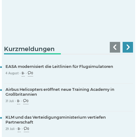
Kurzmeldungen
EASA modernisiert die Leitlinien für Flugsimulatoren
4 August -
B-
-
0
Airbus Helicopters eröffnet neue Training Academy in
Großbritannien
31 Juli -
B-
-
0
KLM und das Verteidigungsministerium vertiefen
Partnerschaft
29 Juli -
B-
-
0