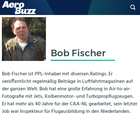
Homepage
»
Archives pour Bob Fischer
»
Seite 305
GENERAL AVIATION
BIZAV
Bob Fischer
LUFTVERKEHR
MILITÄR
Bob Fischer ist PPL-Inhaber mit diversen Ratings. Er
veröffentlicht regelmäßig Beiträge in Luftfahrtmagazinen auf
der ganzen Welt. Bob hat eine große Erfahrung in Air-to-air-
INDUSTRIE
Fotografie mit Jets, Kolbenmotor- und Turbopropflugzeugen.
Er hat mehr als 40 Jahre für der CAA-NL gearbeitet, sein letzter
HELIKOPTER
Job war Inspekteur für Flugausbildung in den Niederlanden.
BERUFE
AERO-KULTUR