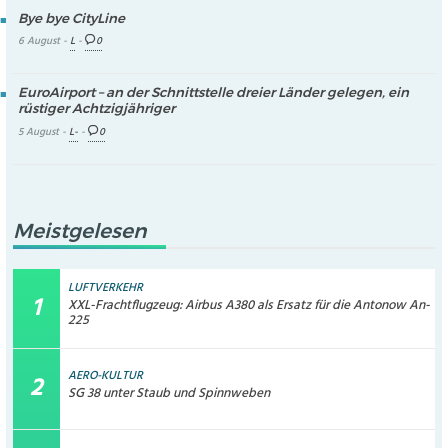
Bye bye CityLine
6 August -
L
-
0
EuroAirport – an der Schnittstelle dreier Länder gelegen, ein
rüstiger Achtzigjähriger
5 August -
L-
-
0
Meistgelesen
LUFTVERKEHR
XXL-Frachtflugzeug: Airbus A380 als Ersatz für die Antonow An-
225
AERO-KULTUR
SG 38 unter Staub und Spinnweben