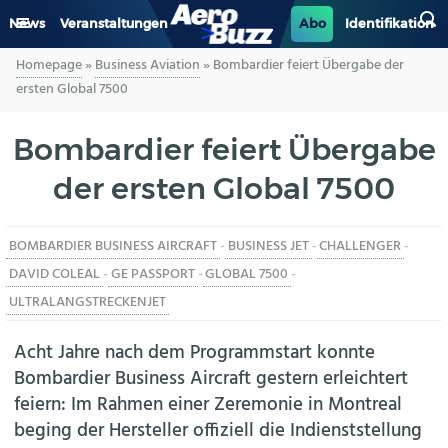
News
Veranstaltungen
Abo
Identifikation
Homepage
»
Business Aviation
»
Bombardier feiert Übergabe der
GENERAL AVIATION
ersten Global 7500
BIZAV
Bombardier feiert Übergabe
der ersten Global 7500
LUFTVERKEHR
MILITÄR
BOMBARDIER BUSINESS AIRCRAFT
-
BUSINESS JET
-
CHALLENGER
-
DAVID COLEAL
-
GE PASSPORT
-
GLOBAL 7500
-
INDUSTRIE
ULTRALANGSTRECKENJET
HELIKOPTER
Acht Jahre nach dem Programmstart konnte
Bombardier Business Aircraft gestern erleichtert
BERUFE
feiern: Im Rahmen einer Zeremonie in Montreal
beging der Hersteller offiziell die Indienststellung
AERO-KULTUR