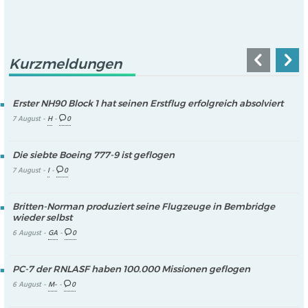
Kurzmeldungen
Erster NH90 Block 1 hat seinen Erstflug erfolgreich absolviert
7 August -
H
-
0
Die siebte Boeing 777-9 ist geflogen
7 August -
I
-
0
Britten-Norman produziert seine Flugzeuge in Bembridge
wieder selbst
6 August -
GA
-
0
PC-7 der RNLASF haben 100.000 Missionen geflogen
6 August -
M-
-
0