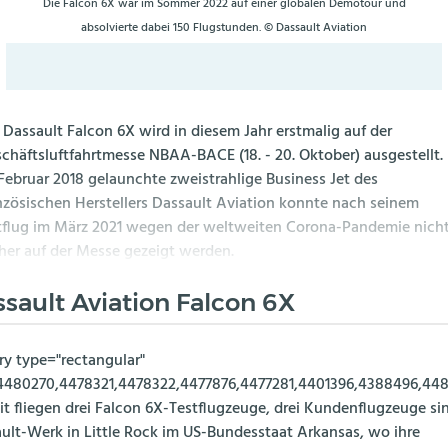
Die Falcon 6X war im Sommer 2022 auf einer globalen Demotour und
absolvierte dabei 150 Flugstunden. © Dassault Aviation
 Dassault Falcon 6X wird in diesem Jahr erstmalig auf der
chäftsluftfahrtmesse NBAA-BACE (18. - 20. Oktober) ausgestellt.
Februar 2018 gelaunchte zweistrahlige Business Jet des
nzösischen Herstellers Dassault Aviation konnte nach seinem
tflug im März 2021 wegen der weltweiten Corona-Pandemie nich
her auf der Messe gezeigt werden.
sault Aviation Falcon 6X
ery type="rectangular"
4480270,4478321,4478322,4477876,4477281,4401396,4388496,448
it fliegen drei Falcon 6X-Testflugzeuge, drei Kundenflugzeuge si
ult-Werk in Little Rock im US-Bundesstaat Arkansas, wo ihre