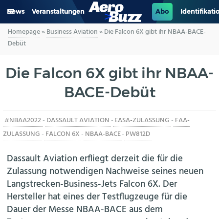
News
Veranstaltungen
Abo
Identifikati
Homepage
»
Business Aviation
»
Die Falcon 6X gibt ihr NBAA-BACE-
GENERAL AVIATION
Debüt
BIZAV
Die Falcon 6X gibt ihr NBAA-
BACE-Debüt
LUFTVERKEHR
MILITÄR
#NBAA2022
-
DASSAULT AVIATION
-
EASA-ZULASSUNG
-
FAA-
ZULASSUNG
-
FALCON 6X
-
NBAA-BACE
-
PW812D
INDUSTRIE
Dassault Aviation erfliegt derzeit die für die
HELIKOPTER
Zulassung notwendigen Nachweise seines neuen
Langstrecken-Business-Jets Falcon 6X. Der
BERUFE
Hersteller hat eines der Testflugzeuge für die
Dauer der Messe NBAA-BACE aus dem
AERO-KULTUR