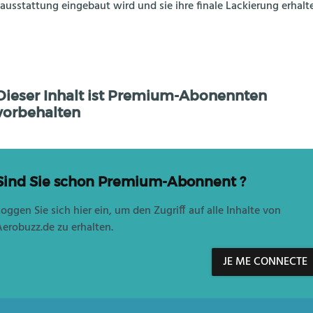
ausstattung eingebaut wird und sie ihre finale Lackierung erhalten
Dieser Inhalt ist Premium-Abonennten
vorbehalten
Sind Sie schon Premium-Abonnent ?
oggen Sie sich hier ein, um den Zugriff auf alle Inhalte von
erobuzz.de zu erhalten.
JE ME CONNECTE