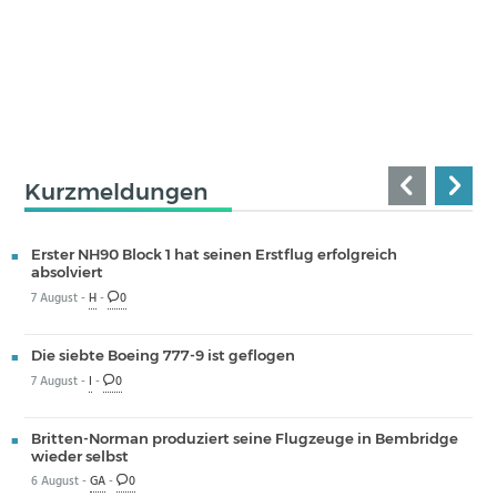
Kurzmeldungen
Erster NH90 Block 1 hat seinen Erstflug erfolgreich
absolviert
7 August -
H
-
0
Die siebte Boeing 777-9 ist geflogen
7 August -
I
-
0
Britten-Norman produziert seine Flugzeuge in Bembridge
wieder selbst
6 August -
GA
-
0