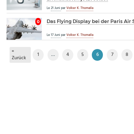
Le
21 Juni
par
Volker K. Thomalla
Das Flying Display bei der Paris Ai
0
Le
17 Juni
par
Volker K. Thomalla
«
1
…
4
5
6
7
8
Zurück