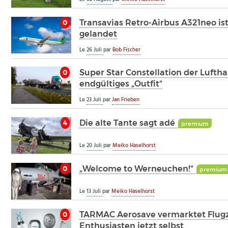
Transavias Retro-Airbus A321neo i
0
gelandet
Le
26 Juli
par
Bob Fischer
Super Star Constellation der Lufth
0
endgültiges „Outfit“
Le
23 Juli
par
Jan Frieben
Die alte Tante sagt adé
4
premium
Le
20 Juli
par
Meiko Haselhorst
„Welcome to Werneuchen!“
0
premium
Le
13 Juli
par
Meiko Haselhorst
TARMAC Aerosave vermarktet Flugz
0
Enthusiasten jetzt selbst