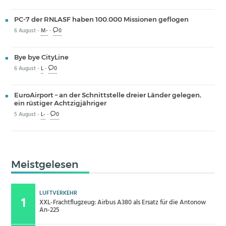
PC-7 der RNLASF haben 100.000 Missionen geflogen
6 August -
M-
-
0
Bye bye CityLine
6 August -
L
-
0
EuroAirport – an der Schnittstelle dreier Länder gelegen,
ein rüstiger Achtzigjähriger
5 August -
L-
-
0
Meistgelesen
LUFTVERKEHR
XXL-Frachtflugzeug: Airbus A380 als Ersatz für die Antonow
An-225