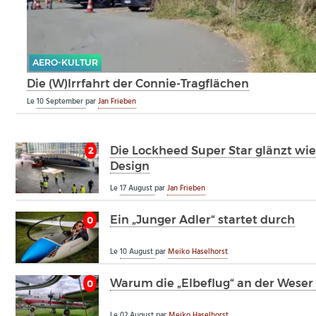
AERO-KULTUR
Die (W)Irrfahrt der Connie-Tragflächen
Le
10 September
par
Jan Frieben
Die Lockheed Super Star glänzt wie
2
Design
Le
17 August
par
Jan Frieben
Ein „Junger Adler“ startet durch
0
Le
10 August
par
Meiko Haselhorst
Warum die „Elbeflug“ an der Weser
0
Le
02 August
par
Meiko Haselhorst