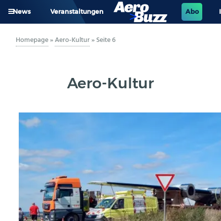
News
Veranstaltungen
Abo
GENERAL AVIATION
Homepage
»
Aero-Kultur
»
Seite 6
BIZAV
Aero-Kultur
LUFTVERKEHR
MILITÄR
INDUSTRIE
HELIKOPTER
BERUFE
AERO-KULTUR