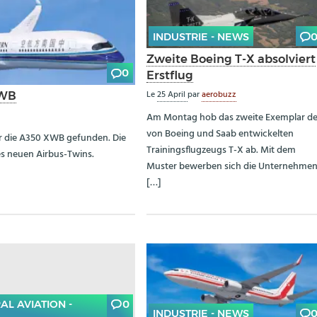
INDUSTRIE - NEWS
Zweite Boeing T-X absolviert
0
Erstflug
Le
25 April
par
aerobuzz
XWB
Am Montag hob das zweite Exemplar d
von Boeing und Saab entwickelten
r die A350 XWB gefunden. Die
Trainingsflugzeugs T-X ab. Mit dem
es neuen Airbus-Twins.
Muster bewerben sich die Unternehme
[…]
AL AVIATION -
0
INDUSTRIE - NEWS