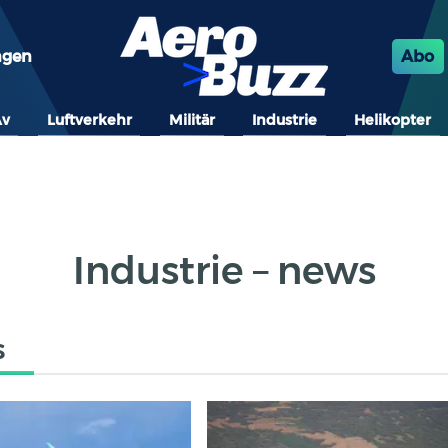
ngen
Abo
Av
Luftverkehr
Militär
Industrie
Helikopter
Industrie – news
s