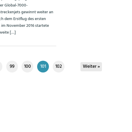
er Global-7000-
streckenjets gewinnt weiter an
ch dem Erstflug des ersten
 im November 2016 startete
weite […]
99
100
101
102
Weiter »