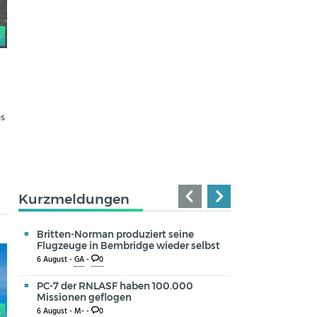
0
es
n
Kurzmeldungen
Britten-Norman produziert seine
Flugzeuge in Bembridge wieder selbst
6 August -
GA
-
0
PC-7 der RNLASF haben 100.000
Missionen geflogen
6 August -
M-
-
0
0