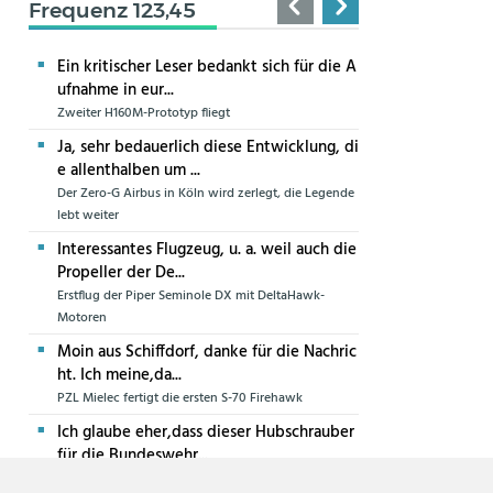
Frequenz 123,45
Ein kritischer Leser bedankt sich für die A
ufnahme in eur...
Zweiter H160M-Prototyp fliegt
Ja, sehr bedauerlich diese Entwicklung, di
e allenthalben um ...
Der Zero-G Airbus in Köln wird zerlegt, die Legende
lebt weiter
Interessantes Flugzeug, u. a. weil auch die
Propeller der De...
Erstflug der Piper Seminole DX mit DeltaHawk-
Motoren
Moin aus Schiffdorf, danke für die Nachric
ht. Ich meine,da...
PZL Mielec fertigt die ersten S-70 Firehawk
Ich glaube eher,dass dieser Hubschrauber
für die Bundeswehr...
Die erste CH-47F für die Luftwaffe ist in Produktion