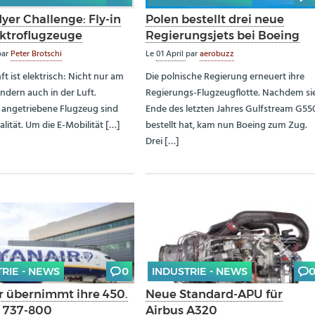
yer Challenge: Fly-in
Polen bestellt drei neue
ektroflugzeuge
Regierungsjets bei Boeing
par
Peter Brotschi
Le
01 April
par
aerobuzz
t ist elektrisch: Nicht nur am
Die polnische Regierung erneuert ihre
ndern auch in der Luft.
Regierungs-Flugzeugflotte. Nachdem si
h angetriebene Flugzeug sind
Ende des letzten Jahres Gulfstream G55
alität. Um die E-Mobilität […]
bestellt hat, kam nun Boeing zum Zug.
Drei […]
TRIE - NEWS
0
INDUSTRIE - NEWS
r übernimmt ihre 450.
Neue Standard-APU für
 737-800
Airbus A320