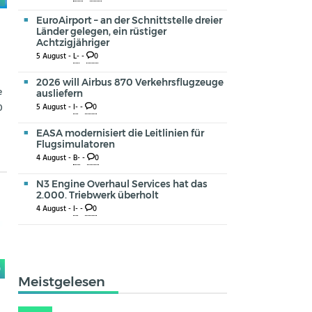
EuroAirport – an der Schnittstelle dreier
Länder gelegen, ein rüstiger
Achtzigjähriger
5 August -
L-
-
0
2026 will Airbus 870 Verkehrsflugzeuge
e
ausliefern
0
5 August -
I-
-
0
EASA modernisiert die Leitlinien für
Flugsimulatoren
4 August -
B-
-
0
N3 Engine Overhaul Services hat das
2.000. Triebwerk überholt
4 August -
I-
-
0
0
Meistgelesen