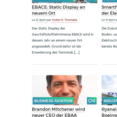
EBACE: Static Display an
Smartfl
neuem Ort
der El
Le
12 April
par
Volker K. Thomalla
Le
11 April
Das Static Display der
Die Zukunf
Geschäftsluftfahrtmesse EBACE wird in
Boden, so
diesem Jahr an einem neuen Ort
Elektrisc
angesiedelt. Grund dafür ist die
bereits Re
Erweiterung des Terminals […]
BUSINESS AVIATION
0
INDUS
Brandon Mitchener wird
Ryanai
neuer CEO der EBAA
Boeing