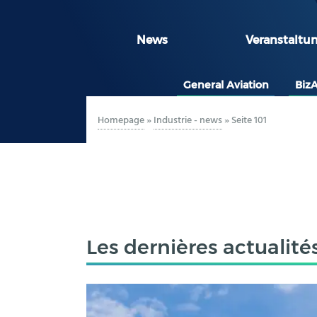
News
Veranstaltu
General Aviation
Biz
Homepage
»
Industrie - news
»
Seite 101
Les dernières actualité