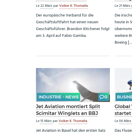
Le
22 März
par
Volker K. Thomalla
Le
21 März
Der europäische Verband für die
Die irisch
Geschäftsluftfahrt hat einen neuen
heute in S
Geschäftsführer. Brandon Kitchener folgt
übernomme
am 3. April auf Fabio Gamba.
weitere 8
Boeing [
INDUSTRIE - NEWS
0
BUSIN
Jet Aviation montiert Split
Global
Scimitar Winglets an BBJ
starte
Le
15 März
par
Volker K. Thomalla
Le
06 Mär
Jet Aviation in Basel hat den ersten Satz
Das Flug