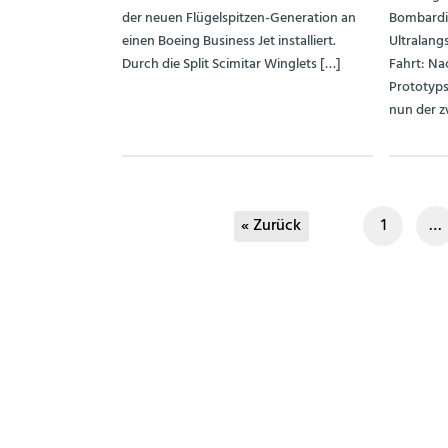
der neuen Flügelspitzen-Generation an
Bombardi
einen Boeing Business Jet installiert.
Ultralang
Durch die Split Scimitar Winglets […]
Fahrt: Na
Prototyps
nun der z
« Zurück
1
…