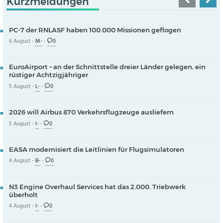
Kurzmeldungen
PC-7 der RNLASF haben 100.000 Missionen geflogen
6 August -
M-
-
0
EuroAirport – an der Schnittstelle dreier Länder gelegen, ein
rüstiger Achtzigjähriger
5 August -
L-
-
0
2026 will Airbus 870 Verkehrsflugzeuge ausliefern
5 August -
I-
-
0
EASA modernisiert die Leitlinien für Flugsimulatoren
4 August -
B-
-
0
N3 Engine Overhaul Services hat das 2.000. Triebwerk
überholt
4 August -
I-
-
0