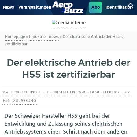
News
Veranstaltungen
Abo
Identifikation
GENERAL AVIATION
Homepage
»
Industrie - news
»
Der elektrische Antrieb der H55 ist
BIZAV
zertifizierbar
LUFTVERKEHR
Der elektrische Antrieb der
MILITÄR
H55 ist zertifizierbar
INDUSTRIE
BATTERIE-TECHNOLOGIE
-
BRISTELL ENERGIC
-
EASA
-
ELEKTROFLUG
-
H55
-
ZULASSUNG
HELIKOPTER
Der Schweizer Hersteller H55 geht bei der
BERUFE
Entwicklung und Zulassung seines elektrischen
Antriebssystems einen Schritt nach dem anderen.
AERO-KULTUR