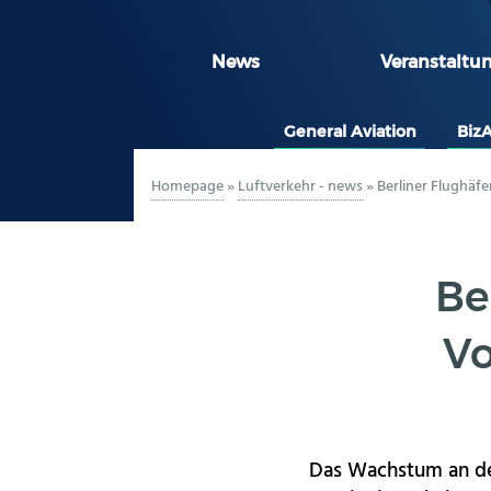
News
Veranstaltu
General Aviation
Biz
Homepage
»
Luftverkehr - news
»
Berliner Flughäf
Be
Vo
Das Wachstum an den