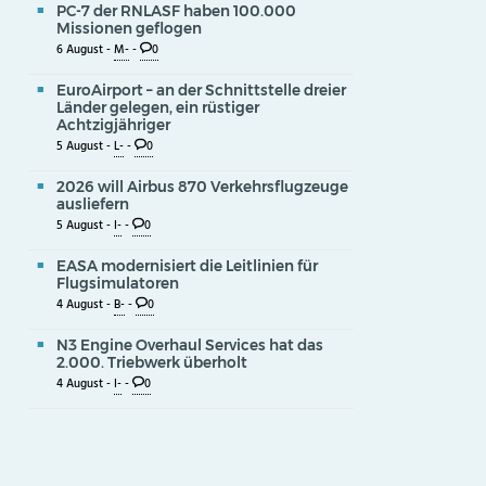
PC-7 der RNLASF haben 100.000
Missionen geflogen
6 August -
M-
-
0
EuroAirport – an der Schnittstelle dreier
Länder gelegen, ein rüstiger
Achtzigjähriger
5 August -
L-
-
0
2026 will Airbus 870 Verkehrsflugzeuge
ausliefern
5 August -
I-
-
0
EASA modernisiert die Leitlinien für
Flugsimulatoren
4 August -
B-
-
0
N3 Engine Overhaul Services hat das
2.000. Triebwerk überholt
4 August -
I-
-
0