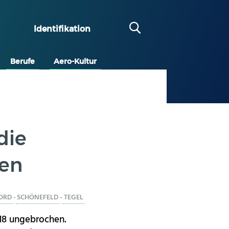
Identifikation
Berufe
Aero-Kultur
die
fen
ORD
-
SCHÖNEFELD
-
TEGEL
018 ungebrochen.