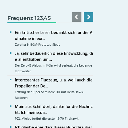
Frequenz 123,45
Ein kritischer Leser bedankt sich für die A
ufnahme in eur...
Zweiter H160M-Prototyp fliegt
Ja, sehr bedauerlich diese Entwicklung, di
e allenthalben um ...
Der Zero-G Airbus in Köln wird zerlegt, die Legende
lebt weiter
Interessantes Flugzeug, u. a. weil auch die
Propeller der De...
Erstflug der Piper Seminole DX mit DeltaHawk-
Motoren
Moin aus Schiffdorf, danke für die Nachric
ht. Ich meine,da...
PZL Mielec fertigt die ersten S-70 Firehawk
Ich glaube eher,dass dieser Hubschrauber