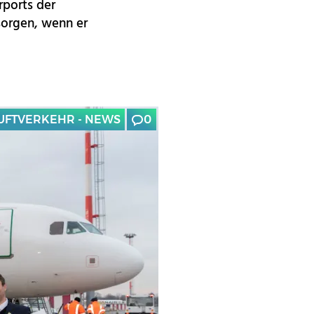
rports der
sorgen, wenn er
UFTVERKEHR - NEWS
0