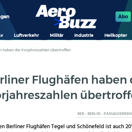
ngen
Abo
Av
Luftverkehr
Militär
Industrie
Helikopter
en haben die Vorjahreszahlen übertroffen
rliner Flughäfen haben 
rjahreszahlen übertrof
BER
-
BERLIN
-
PASSAGIERREK
 Berliner Flughäfen Tegel und Schönefeld ist auch 2