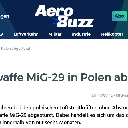
ngen
Abo
Av
Luftverkehr
Militär
Industrie
Helikopter
n Polen abgestürzt
affe MiG-29 in Polen a
LUFTWAFFE
-
MIG-2
ahren bei den polnischen Luftstreitkräften ohne Absturz
affe MiG-29 abgestürzt. Dabei handelt es sich um das 
 innerhalb von nur sechs Monaten.