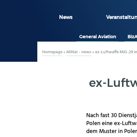
News
Veranstaltu
General Aviation
Biz
Homepage
»
Militär - news
»
ex-Luftwaffe MiG-29 i
ex-Luftw
Nach fast 30 Dienstj
Polen eine ex-Luftw
dem Muster in Polen