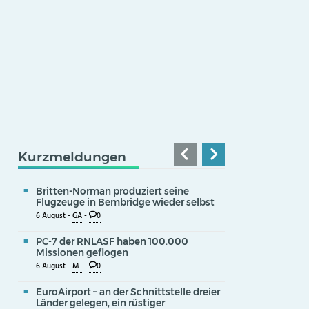
Kurzmeldungen
Britten-Norman produziert seine
Flugzeuge in Bembridge wieder selbst
6 August -
GA
-
0
PC-7 der RNLASF haben 100.000
Missionen geflogen
6 August -
M-
-
0
EuroAirport – an der Schnittstelle dreier
Länder gelegen, ein rüstiger