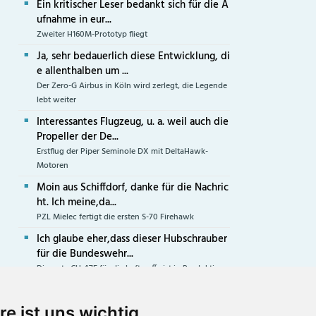
Ein kritischer Leser bedankt sich für die A
ufnahme in eur...
Zweiter H160M-Prototyp fliegt
Ja, sehr bedauerlich diese Entwicklung, di
e allenthalben um ...
Der Zero-G Airbus in Köln wird zerlegt, die Legende
lebt weiter
Interessantes Flugzeug, u. a. weil auch die
Propeller der De...
Erstflug der Piper Seminole DX mit DeltaHawk-
Motoren
Moin aus Schiffdorf, danke für die Nachric
ht. Ich meine,da...
PZL Mielec fertigt die ersten S-70 Firehawk
Ich glaube eher,dass dieser Hubschrauber
für die Bundeswehr...
Die erste CH-47F für die Luftwaffe ist in Produktion
re ist uns wichtig