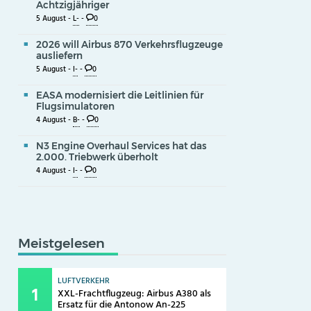
Achtzigjähriger
5 August -
L-
-
0
2026 will Airbus 870 Verkehrsflugzeuge
ausliefern
5 August -
I-
-
0
EASA modernisiert die Leitlinien für
Flugsimulatoren
4 August -
B-
-
0
N3 Engine Overhaul Services hat das
2.000. Triebwerk überholt
4 August -
I-
-
0
Meistgelesen
LUFTVERKEHR
XXL-Frachtflugzeug: Airbus A380 als
Ersatz für die Antonow An-225