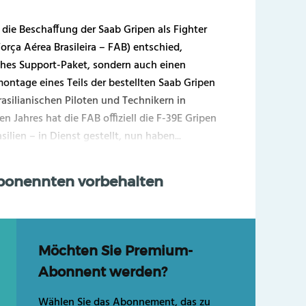
r die Beschaffung der Saab Gripen als Fighter
(Força Aérea Brasileira – FAB) entschied,
iches Support-Paket, sondern auch einen
ontage eines Teils der bestellten Saab Gripen
rasilianischen Piloten und Technikern in
Jahres hat die FAB offiziell die F-39E Gripen
ilien – in Dienst gestellt, nun haben...
Abonennten vorbehalten
Möchten Sie Premium-
Abonnent werden?
Wählen Sie das Abonnement, das zu