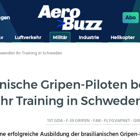
ngen
Abo
Av
Luftverkehr
Militär
Industrie
Helikopter
 beenden ihr Training in Schweden
anische Gripen-Piloten
ihr Training in Schwede
1ST GDA
-
F-39 GRIPEN
-
FAB
-
FLYGVAPNET
-
GR
ne erfolgreiche Ausbildung der brasilianischen Gripen-P