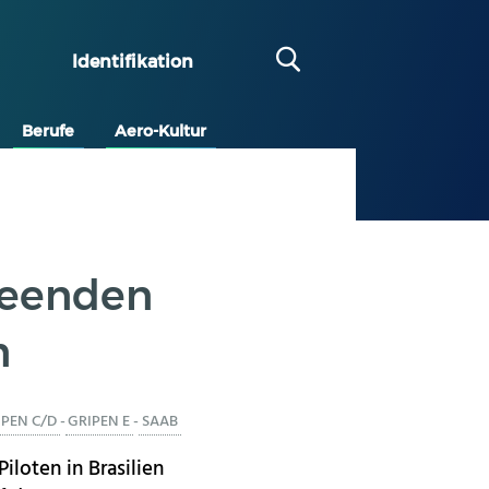
Identifikation
Berufe
Aero-Kultur
 beenden
n
IPEN C/D
-
GRIPEN E
-
SAAB
iloten in Brasilien