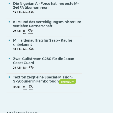
Die Nigerian Air Force hat ihre erste M-
346FA übernommen
29 Juli -
M-
-
0
KLM und das Verteidigungsministerium
vertiefen Partnerschaft
29 Juli -
B-
-
0
Milliardenauftrag für Saab – Käufer
unbekannt
28 Juli -
M-
-
0
Zwei Gulfstream G280 für die Japan
Coast Guard
28 Juli -
M-
-
0
Textron zeigt eine Special-Mission-
SkyCourier in Farnborough
premium
10 Juli -
M-
-
0