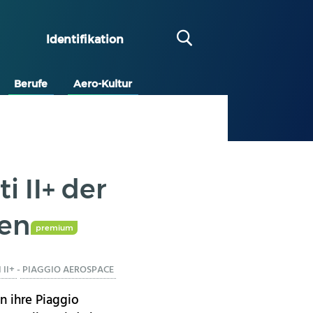
Identifikation
Berufe
Aero-Kultur
i II+ der
ben
premium
 II+
-
PIAGGIO AEROSPACE
en ihre Piaggio