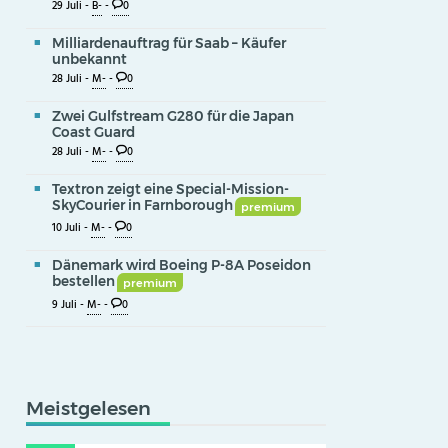
29 Juli -
B-
-
0
Milliardenauftrag für Saab – Käufer
unbekannt
28 Juli -
M-
-
0
Zwei Gulfstream G280 für die Japan
Coast Guard
28 Juli -
M-
-
0
Textron zeigt eine Special-Mission-
SkyCourier in Farnborough
premium
10 Juli -
M-
-
0
Dänemark wird Boeing P-8A Poseidon
bestellen
premium
9 Juli -
M-
-
0
Meistgelesen