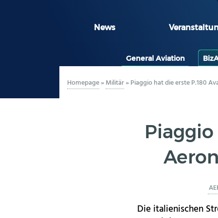
News
Veranstaltu
General Aviation
Biz
Homepage
»
Militär
»
Piaggio hat die erste P.180 Av
Piaggio 
Aeron
AE
Die italienischen St