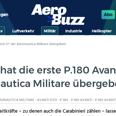
ngen
Abo
Av
Luftverkehr
Militär
Industrie
Helikopter
anti II+ der Aeronautica Militare übergeben
hat die erste P.180 Avant
autica Militare überge
RONAUTICA MILITARE
-
AVANTI EVO
-
P.180
-
P.180 AVANTI
-
P.180 AVANTI
reitkräfte – zu denen auch die Carabinieri zählen – lass