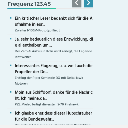
Frequenz 123,45
Ein kritischer Leser bedankt sich für die A
ufnahme in eur...
Zweiter H160M-Prototyp fliegt
Ja, sehr bedauerlich diese Entwicklung, di
e allenthalben um ...
Der Zero-G Airbus in Köln wird zerlegt, die Legende
lebt weiter
Interessantes Flugzeug, u. a. weil auch die
Propeller der De...
Erstflug der Piper Seminole DX mit DeltaHawk-
Motoren
Moin aus Schiffdorf, danke für die Nachric
ht. Ich meine,da...
PZL Mielec fertigt die ersten S-70 Firehawk
Ich glaube eher,dass dieser Hubschrauber
für die Bundeswehr...
Die erste CH-47F für die Luftwaffe ist in Produktion