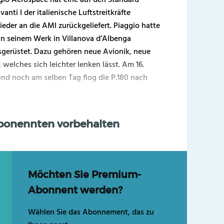
anti I der italienische Luftstreitkräfte
ieder an die AMI zurückgeliefert. Piaggio hatte
n seinem Werk in Villanova d’Albenga
sgerüstet. Dazu gehören neue Avionik, neue
welches sich leichter lenken lässt. Am 16.
und noch am selben Tag flog die P.180 nach
Abonennten vorbehalten
Möchten Sie Premium-
Abonnent werden?
Wählen Sie das Abonnement, das zu