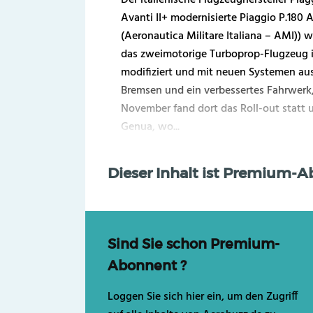
Avanti II+ modernisierte Piaggio P.180 Av
(Aeronautica Militare Italiana – AMI)) w
das zweimotorige Turboprop-Flugzeug i
modifiziert und mit neuen Systemen au
Bremsen und ein verbessertes Fahrwerk, 
November fand dort das Roll-out statt 
Genua, wo...
Dieser Inhalt ist Premium-
Sind Sie schon Premium-
Abonnent ?
Loggen Sie sich hier ein, um den Zugriff