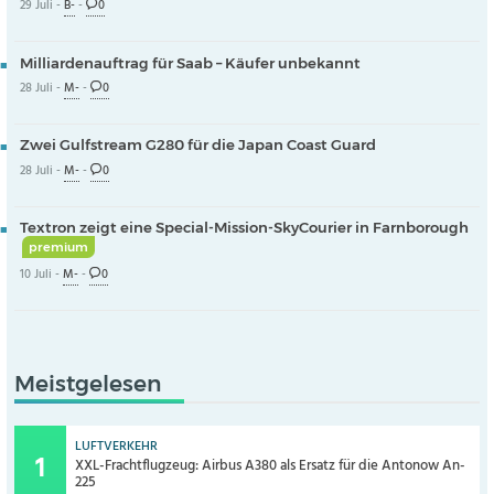
29 Juli -
B-
-
0
Milliardenauftrag für Saab – Käufer unbekannt
28 Juli -
M-
-
0
Zwei Gulfstream G280 für die Japan Coast Guard
28 Juli -
M-
-
0
Textron zeigt eine Special-Mission-SkyCourier in Farnborough
premium
10 Juli -
M-
-
0
Meistgelesen
LUFTVERKEHR
XXL-Frachtflugzeug: Airbus A380 als Ersatz für die Antonow An-
225