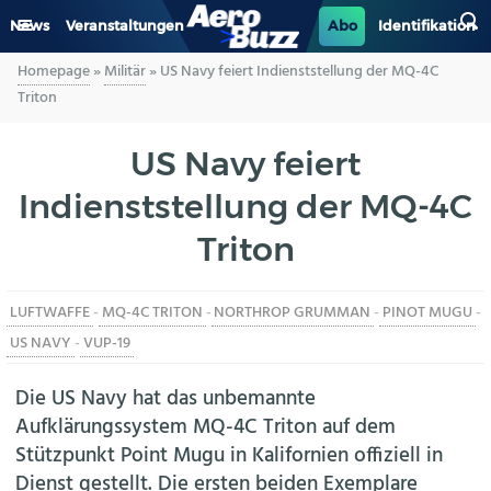
News
Veranstaltungen
Abo
Identifikation
Homepage
»
Militär
»
US Navy feiert Indienststellung der MQ-4C
GENERAL AVIATION
Triton
BIZAV
US Navy feiert
Indienststellung der MQ-4C
LUFTVERKEHR
Triton
MILITÄR
LUFTWAFFE
-
MQ-4C TRITON
-
NORTHROP GRUMMAN
-
PINOT MUGU
-
INDUSTRIE
US NAVY
-
VUP-19
HELIKOPTER
Die US Navy hat das unbemannte
Aufklärungssystem MQ-4C Triton auf dem
BERUFE
Stützpunkt Point Mugu in Kalifornien offiziell in
Dienst gestellt. Die ersten beiden Exemplare
AERO-KULTUR