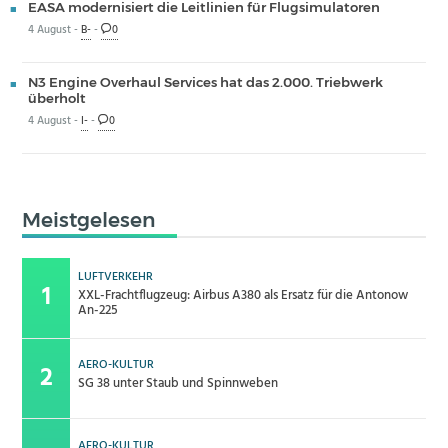
EASA modernisiert die Leitlinien für Flugsimulatoren
4 August -
B-
-
0
N3 Engine Overhaul Services hat das 2.000. Triebwerk
überholt
4 August -
I-
-
0
Meistgelesen
LUFTVERKEHR
XXL-Frachtflugzeug: Airbus A380 als Ersatz für die Antonow
An-225
AERO-KULTUR
SG 38 unter Staub und Spinnweben
AERO-KULTUR