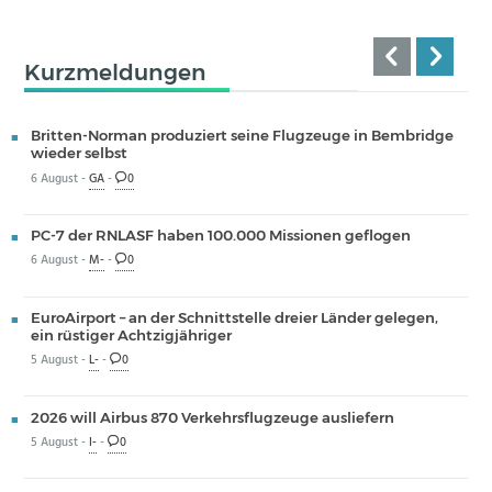
Kurzmeldungen
Britten-Norman produziert seine Flugzeuge in Bembridge
wieder selbst
6 August -
GA
-
0
PC-7 der RNLASF haben 100.000 Missionen geflogen
6 August -
M-
-
0
EuroAirport – an der Schnittstelle dreier Länder gelegen,
ein rüstiger Achtzigjähriger
5 August -
L-
-
0
2026 will Airbus 870 Verkehrsflugzeuge ausliefern
5 August -
I-
-
0