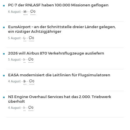
PC-7 der RNLASF haben 100.000 Missionen geflogen
6 August -
M-
-
0
EuroAirport – an der Schnittstelle dreier Länder gelegen,
ein rüstiger Achtzigjähriger
5 August -
L-
-
0
2026 will Airbus 870 Verkehrsflugzeuge ausliefern
5 August -
I-
-
0
EASA modernisiert die Leitlinien für Flugsimulatoren
4 August -
B-
-
0
N3 Engine Overhaul Services hat das 2.000. Triebwerk
überholt
4 August -
I-
-
0