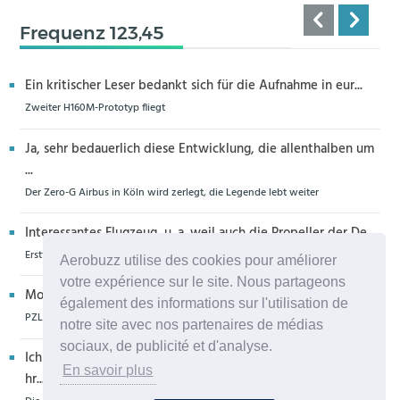
Frequenz 123,45
Ein kritischer Leser bedankt sich für die Aufnahme in eur...
Zweiter H160M-Prototyp fliegt
Ja, sehr bedauerlich diese Entwicklung, die allenthalben um
...
Der Zero-G Airbus in Köln wird zerlegt, die Legende lebt weiter
Interessantes Flugzeug, u. a. weil auch die Propeller der De...
Erstflug der Piper Seminole DX mit DeltaHawk-Motoren
Aerobuzz utilise des cookies pour améliorer
votre expérience sur le site. Nous partageons
Moin aus Schiffdorf, danke für die Nachricht. Ich meine,da...
également des informations sur l'utilisation de
PZL Mielec fertigt die ersten S-70 Firehawk
notre site avec nos partenaires de médias
sociaux, de publicité et d'analyse.
Ich glaube eher,dass dieser Hubschrauber für die Bundeswe
En savoir plus
hr...