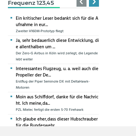
Frequenz 123,45
Ein kritischer Leser bedankt sich für die A
ufnahme in eur...
Zweiter H160M-Prototyp fliegt
Ja, sehr bedauerlich diese Entwicklung, di
e allenthalben um ...
Der Zero-G Airbus in Köln wird zerlegt, die Legende
lebt weiter
Interessantes Flugzeug, u. a. weil auch die
Propeller der De...
Erstflug der Piper Seminole DX mit DeltaHawk-
Motoren
Moin aus Schiffdorf, danke für die Nachric
ht. Ich meine,da...
PZL Mielec fertigt die ersten S-70 Firehawk
Ich glaube eher,dass dieser Hubschrauber
für die Bundeswehr...
Die erste CH-47F für die Luftwaffe ist in Produktion