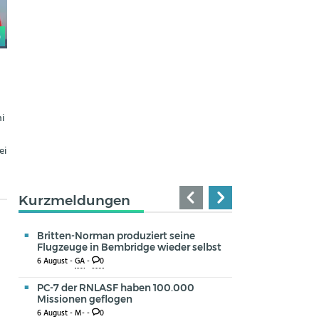
0
i
ei
Kurzmeldungen
Britten-Norman produziert seine
Flugzeuge in Bembridge wieder selbst
6 August -
GA
-
0
PC-7 der RNLASF haben 100.000
Missionen geflogen
6 August -
M-
-
0