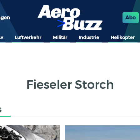
ngen
Abo
Av
Luftverkehr
Militär
Industrie
Helikopter
Fieseler Storch
s