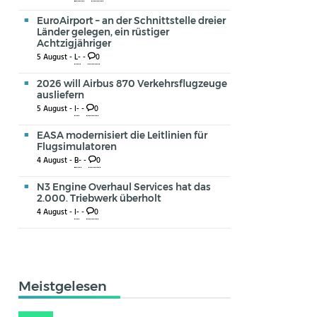
EuroAirport – an der Schnittstelle dreier
Länder gelegen, ein rüstiger
Achtzigjähriger
5 August -
L-
-
0
2026 will Airbus 870 Verkehrsflugzeuge
ausliefern
5 August -
I-
-
0
EASA modernisiert die Leitlinien für
Flugsimulatoren
4 August -
B-
-
0
N3 Engine Overhaul Services hat das
2.000. Triebwerk überholt
4 August -
I-
-
0
Meistgelesen