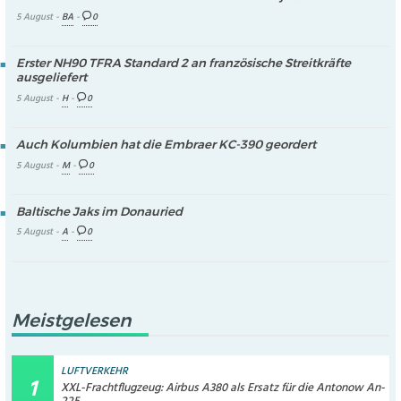
5 August -
BA
-
0
Erster NH90 TFRA Standard 2 an französische Streitkräfte
ausgeliefert
5 August -
H
-
0
Auch Kolumbien hat die Embraer KC-390 geordert
5 August -
M
-
0
Baltische Jaks im Donauried
5 August -
A
-
0
Meistgelesen
LUFTVERKEHR
XXL-Frachtflugzeug: Airbus A380 als Ersatz für die Antonow An-