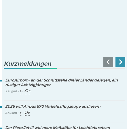
Kurzmeldungen
EuroAirport – an der Schnittstelle dreier Länder gelegen, ein
rüstiger Achtzigjähriger
5 August -
L-
-
0
2026 will Airbus 870 Verkehrsflugzeuge ausliefern
5 August -
I-
-
0
Der Piero Jet III will neue Maßstäbe für Leichtjets setzen