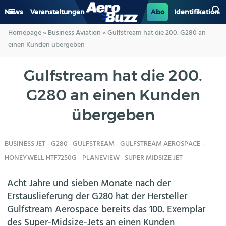
News
Veranstaltungen
Abo
Identifikation
Homepage
»
Business Aviation
»
Gulfstream hat die 200. G280 an
GENERAL AVIATION
einen Kunden übergeben
BIZAV
Gulfstream hat die 200.
G280 an einen Kunden
LUFTVERKEHR
übergeben
MILITÄR
BUSINESS JET
-
G280
-
GULFSTREAM
-
GULFSTREAM AEROSPACE
-
INDUSTRIE
HONEYWELL HTF7250G
-
PLANEVIEW
-
SUPER MIDSIZE JET
HELIKOPTER
Acht Jahre und sieben Monate nach der
Erstauslieferung der G280 hat der Hersteller
BERUFE
Gulfstream Aerospace bereits das 100. Exemplar
des Super-Midsize-Jets an einen Kunden
AERO-KULTUR