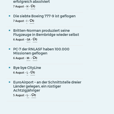
erfolgreich absolviert
7 August -
H
-
0
Die siebte Boeing 777-9 ist geflogen
7 August -
I
-
0
Britten-Norman produziert seine
Flugzeuge in Bembridge wieder selbst
6 August -
GA
-
0
PC-7 der RNLASF haben 100.000
Missionen geflogen
6 August -
M-
-
0
Bye bye CityLine
6 August -
L
-
0
EuroAirport – an der Schnittstelle dreier
Länder gelegen, ein rüstiger
Achtzigjähriger
5 August -
L-
-
0