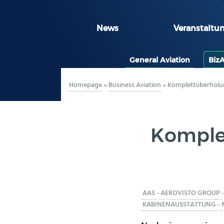
News
Veranstaltu
General Aviation
Biz
Homepage
»
Business Aviation
»
Komplettüberholung
Komple
AAS
-
AEROVISTO GROUP
-
KABINENAUSSTATTUNG
-