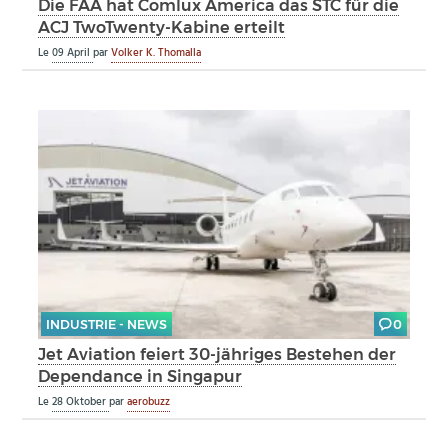
Die FAA hat Comlux America das STC für die
ACJ TwoTwenty-Kabine erteilt
Le
09 April
par
Volker K. Thomalla
INDUSTRIE - NEWS
0
Jet Aviation feiert 30-jähriges Bestehen der
Dependance in Singapur
Le
28 Oktober
par
aerobuzz