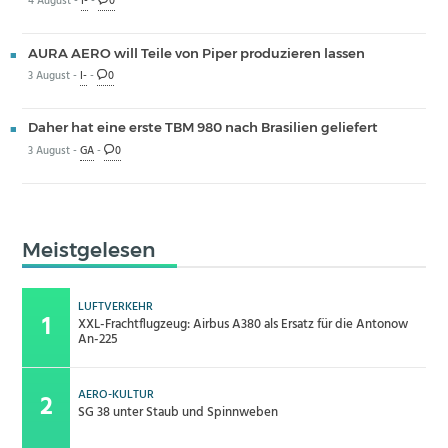
4 August -
I-
-
0
AURA AERO will Teile von Piper produzieren lassen
3 August -
I-
-
0
Daher hat eine erste TBM 980 nach Brasilien geliefert
3 August -
GA
-
0
Meistgelesen
LUFTVERKEHR
XXL-Frachtflugzeug: Airbus A380 als Ersatz für die Antonow
An-225
AERO-KULTUR
SG 38 unter Staub und Spinnweben