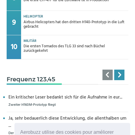
Die erste CH-47F für die Luftwaffe ist in Produktion
HELIKOPTER
Airbus Helicopters hat den dritten H140-Prototyp in die Luft
gebracht
MILITÄR
Die ersten Tornados des TLG 33 sind nach Büchel
zurückgekehrt
Frequenz 123,45
Ein kritischer Leser bedankt sich für die Aufnahme in eur...
Zweiter H160M-Prototyp fliegt
Ja, sehr bedauerlich diese Entwicklung, die allenthalben um
...
Aerobuzz utilise des cookies pour améliorer
Der Zero-G Airbus in Köln wird zerlegt, die Legende lebt weiter