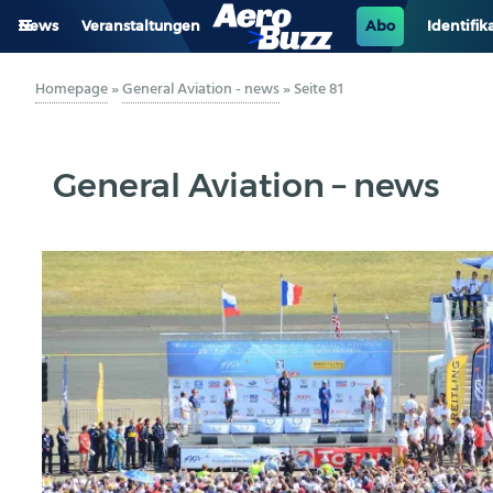
News
Veranstaltungen
Abo
Identifik
GENERAL AVIATION
Homepage
»
General Aviation - news
»
Seite 81
BIZAV
General Aviation – news
LUFTVERKEHR
MILITÄR
INDUSTRIE
HELIKOPTER
BERUFE
AERO-KULTUR