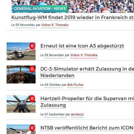
GENERAL AVIATION - NEWS
Kunstflug-WM findet 2019 wieder in Frankreich st
Le
09 November
par
Volker K. Thomalla
Erneut ist eine Icon A5 abgestürzt
0
Le
08 November
par
Volker K. Thomalla
DC-3-Simulator erhält Zulassung in d
0
Niederlanden
Le
04 Oktober
par
Bob Fischer
Hartzell-Propeller für die Supervan m
0
Zulassung
Le
07 September
par
aerobuzz
NTSB veröffentlicht Bericht zum ICON
0