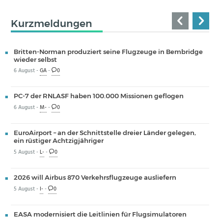
Kurzmeldungen
Britten-Norman produziert seine Flugzeuge in Bembridge
wieder selbst
6 August -
GA
-
0
PC-7 der RNLASF haben 100.000 Missionen geflogen
6 August -
M-
-
0
EuroAirport – an der Schnittstelle dreier Länder gelegen,
ein rüstiger Achtzigjähriger
5 August -
L-
-
0
2026 will Airbus 870 Verkehrsflugzeuge ausliefern
5 August -
I-
-
0
EASA modernisiert die Leitlinien für Flugsimulatoren