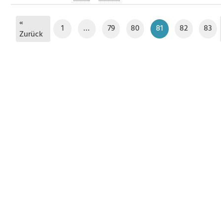
«
1
…
79
80
81
82
83
Zurück