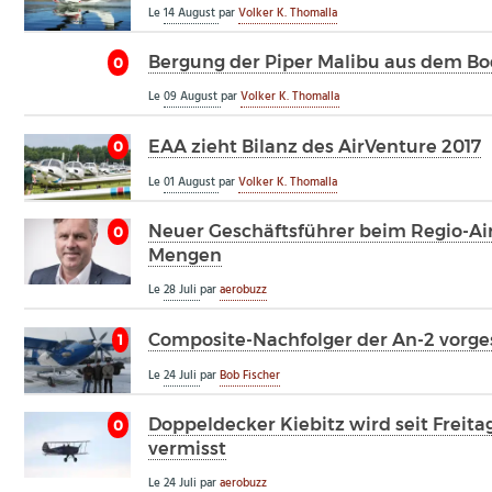
Le
14 August
par
Volker K. Thomalla
Bergung der Piper Malibu aus dem B
0
Le
09 August
par
Volker K. Thomalla
EAA zieht Bilanz des AirVenture 2017
0
Le
01 August
par
Volker K. Thomalla
Neuer Geschäftsführer beim Regio-Ai
0
Mengen
Le
28 Juli
par
aerobuzz
Composite-Nachfolger der An-2 vorges
1
Le
24 Juli
par
Bob Fischer
Doppeldecker Kiebitz wird seit Freita
0
vermisst
Le
24 Juli
par
aerobuzz