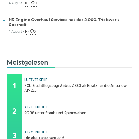
4 August -
B-
-
0
N3 Engine Overhaul Services hat das 2.000. Triebwerk
überholt
4 August -
I-
-
0
Meistgelesen
LUFTVERKEHR
XXL-Frachtflugzeug: Airbus A380 als Ersatz für die Antonow
An-225
AERO-KULTUR
SG 38 unter Staub und Spinnweben
AERO-KULTUR
Die alte Tante sagt adé