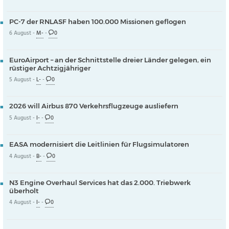
PC-7 der RNLASF haben 100.000 Missionen geflogen
6 August -
M-
-
0
EuroAirport – an der Schnittstelle dreier Länder gelegen, ein
rüstiger Achtzigjähriger
5 August -
L-
-
0
2026 will Airbus 870 Verkehrsflugzeuge ausliefern
5 August -
I-
-
0
EASA modernisiert die Leitlinien für Flugsimulatoren
4 August -
B-
-
0
N3 Engine Overhaul Services hat das 2.000. Triebwerk
überholt
4 August -
I-
-
0