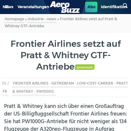
News
Veranstaltungen
Abo
Identifikation
Homepage
»
Industrie - news
»
Frontier Airlines setzt auf Pratt &
GENERAL AVIATION
Whitney GTF-Antriebe
BIZAV
Frontier Airlines setzt auf
Pratt & Whitney GTF-
LUFTVERKEHR
Antriebe
MILITÄR
premium
DE /
FRONTIER AIRLINES
-
GETRIEBFAN
-
LOW-COST-CARRIER
-
PRATT
INDUSTRIE
FR
& WHITNEY
-
PW1000G
HELIKOPTER
Pratt & Whitney kann sich über einen Großauftrag
der US-Billigfluggsellschaft Frontier Airlines freuen:
BERUFE
Sie hat PW1000G-Antriebe für nicht weniger als 134
Flugzeuge der A320neo-Flugzeuge in Aufgrag
AERO-KULTUR