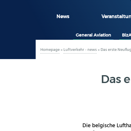
News
Veranstaltu
General Aviation
Biz
Homepage
»
Luftverkehr - news
»
Das erste Neuflugz
Das e
Die belgische Lufth