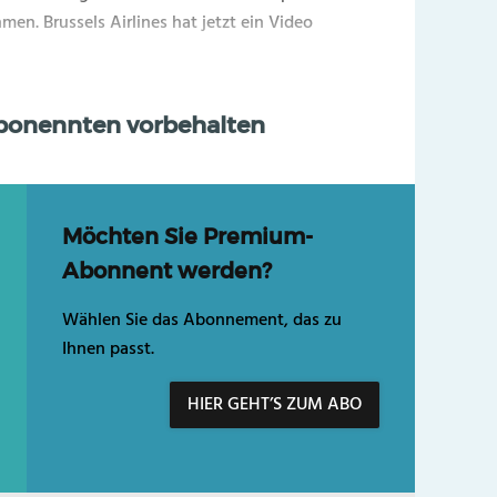
men. Brussels Airlines hat jetzt ein Video
Abonennten vorbehalten
Möchten Sie Premium-
Abonnent werden?
Wählen Sie das Abonnement, das zu
Ihnen passt.
HIER GEHT’S ZUM ABO