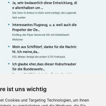
Ja, sehr bedauerlich diese Entwicklung, di
e allenthalben um ...
Der Zero-G Airbus in Köln wird zerlegt, die Legende
lebt weiter
Interessantes Flugzeug, u. a. weil auch die
Propeller der De...
Erstflug der Piper Seminole DX mit DeltaHawk-
Motoren
Moin aus Schiffdorf, danke für die Nachric
ht. Ich meine,da...
PZL Mielec fertigt die ersten S-70 Firehawk
Ich glaube eher,dass dieser Hubschrauber
für die Bundeswehr...
Die erste CH-47F für die Luftwaffe ist in Produktion
re ist uns wichtig
et Cookies und Targeting Technologien, um Ihnen
Abonnieren Sie
Erlebnis zu ermöglichen und die Werbung, die Sie