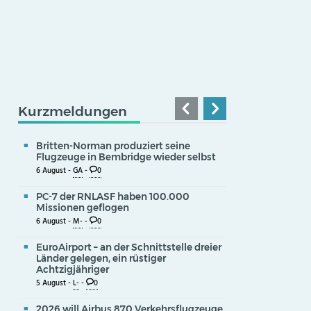
Kurzmeldungen
Britten-Norman produziert seine
Flugzeuge in Bembridge wieder selbst
6 August -
GA
-
0
PC-7 der RNLASF haben 100.000
Missionen geflogen
6 August -
M-
-
0
EuroAirport – an der Schnittstelle dreier
Länder gelegen, ein rüstiger
Achtzigjähriger
5 August -
L-
-
0
2026 will Airbus 870 Verkehrsflugzeuge