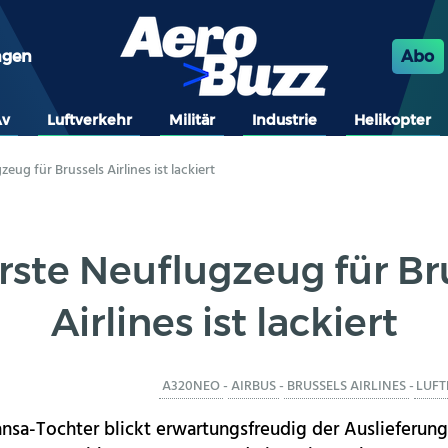
ngen
Abo
Av
Luftverkehr
Militär
Industrie
Helikopter
eug für Brussels Airlines ist lackiert
rste Neuflugzeug für Br
Airlines ist lackiert
A320NEO
-
AIRBUS
-
BRUSSELS AIRLINES
-
LUF
ansa-Tochter blickt erwartungsfreudig der Auslieferung