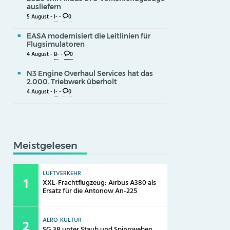
ausliefern
5 August -
I-
-
0
EASA modernisiert die Leitlinien für
Flugsimulatoren
4 August -
B-
-
0
N3 Engine Overhaul Services hat das
2.000. Triebwerk überholt
4 August -
I-
-
0
Meistgelesen
LUFTVERKEHR
XXL-Frachtflugzeug: Airbus A380 als
Ersatz für die Antonow An-225
AERO-KULTUR
SG 38 unter Staub und Spinnweben