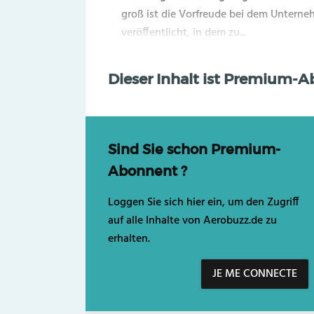
groß ist die Vorfreude bei dem Unterneh
veröffentlicht, in dem zu...
Dieser Inhalt ist Premium-
Sind Sie schon Premium-
Abonnent ?
Loggen Sie sich hier ein, um den Zugriff
auf alle Inhalte von Aerobuzz.de zu
erhalten.
JE ME CONNECTE