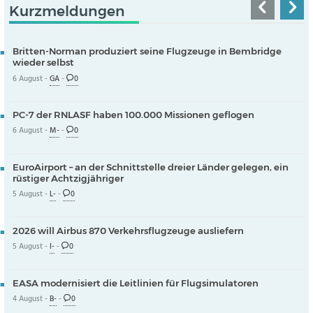
Kurzmeldungen
Britten-Norman produziert seine Flugzeuge in Bembridge
wieder selbst
6 August -
GA
-
0
PC-7 der RNLASF haben 100.000 Missionen geflogen
6 August -
M-
-
0
EuroAirport – an der Schnittstelle dreier Länder gelegen, ein
rüstiger Achtzigjähriger
5 August -
L-
-
0
2026 will Airbus 870 Verkehrsflugzeuge ausliefern
5 August -
I-
-
0
EASA modernisiert die Leitlinien für Flugsimulatoren
4 August -
B-
-
0