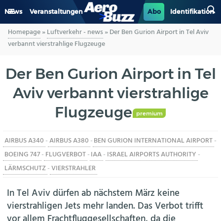
News
Veranstaltungen
Abo
Identifikation
Homepage
»
Luftverkehr - news
»
Der Ben Gurion Airport in Tel Aviv
GENERAL AVIATION
verbannt vierstrahlige Flugzeuge
BIZAV
Der Ben Gurion Airport in Tel
Aviv verbannt vierstrahlige
LUFTVERKEHR
Flugzeuge
MILITÄR
premium
AIRBUS A340
-
AIRBUS A380
-
BEN GURION INTERNATIONAL AIRPORT
-
INDUSTRIE
BOEING 747
-
FLUGVERBOT
-
IAA
-
ISRAEL AIRPORTS AUTHORITY
-
HELIKOPTER
LÄRMSCHUTZ
-
VIERSTRAHLER
In Tel Aviv dürfen ab nächstem März keine
BERUFE
vierstrahligen Jets mehr landen. Das Verbot trifft
vor allem Frachtfluggesellschaften, da die
AERO-KULTUR