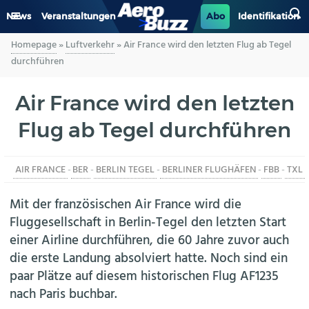
News
Veranstaltungen
Abo
Identifikation
Homepage
»
Luftverkehr
»
Air France wird den letzten Flug ab Tegel
GENERAL AVIATION
durchführen
BIZAV
Air France wird den letzten
Flug ab Tegel durchführen
LUFTVERKEHR
MILITÄR
AIR FRANCE
-
BER
-
BERLIN TEGEL
-
BERLINER FLUGHÄFEN
-
FBB
-
TXL
INDUSTRIE
Mit der französischen Air France wird die
Fluggesellschaft in Berlin-Tegel den letzten Start
HELIKOPTER
einer Airline durchführen, die 60 Jahre zuvor auch
die erste Landung absolviert hatte. Noch sind ein
BERUFE
paar Plätze auf diesem historischen Flug AF1235
nach Paris buchbar.
AERO-KULTUR