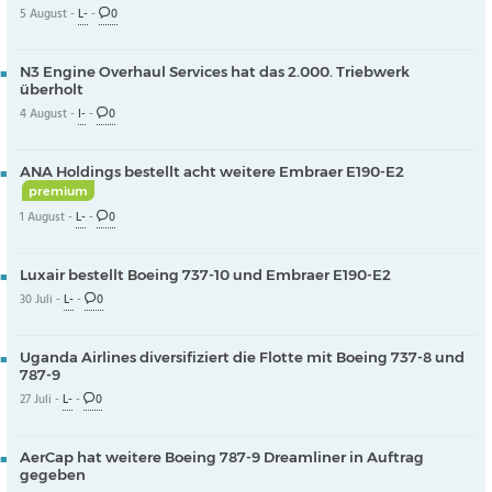
5 August -
L-
-
0
N3 Engine Overhaul Services hat das 2.000. Triebwerk
überholt
4 August -
I-
-
0
ANA Holdings bestellt acht weitere Embraer E190-E2
premium
1 August -
L-
-
0
Luxair bestellt Boeing 737-10 und Embraer E190-E2
30 Juli -
L-
-
0
Uganda Airlines diversifiziert die Flotte mit Boeing 737-8 und
787-9
27 Juli -
L-
-
0
AerCap hat weitere Boeing 787-9 Dreamliner in Auftrag
gegeben