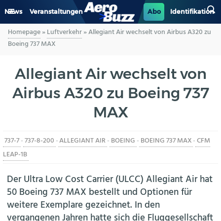
News
Veranstaltungen
Abo
Identifikation
Homepage
»
Luftverkehr
»
Allegiant Air wechselt von Airbus A320 zu
GENERAL AVIATION
Boeing 737 MAX
BIZAV
Allegiant Air wechselt von
Airbus A320 zu Boeing 737
LUFTVERKEHR
MAX
MILITÄR
737-7
-
737-8-200
-
ALLEGIANT AIR
-
BOEING
-
BOEING 737 MAX
-
CFM
INDUSTRIE
LEAP-1B
HELIKOPTER
Der Ultra Low Cost Carrier (ULCC) Allegiant Air hat
50 Boeing 737 MAX bestellt und Optionen für
BERUFE
weitere Exemplare gezeichnet. In den
vergangenen Jahren hatte sich die Fluggesellschaft
AERO-KULTUR