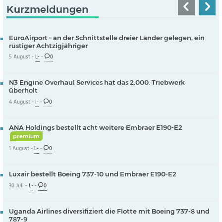
Kurzmeldungen
EuroAirport – an der Schnittstelle dreier Länder gelegen, ein
rüstiger Achtzigjähriger
5 August -
L-
-
0
N3 Engine Overhaul Services hat das 2.000. Triebwerk
überholt
4 August -
I-
-
0
ANA Holdings bestellt acht weitere Embraer E190-E2
premium
1 August -
L-
-
0
Luxair bestellt Boeing 737-10 und Embraer E190-E2
30 Juli -
L-
-
0
Uganda Airlines diversifiziert die Flotte mit Boeing 737-8 und
787-9