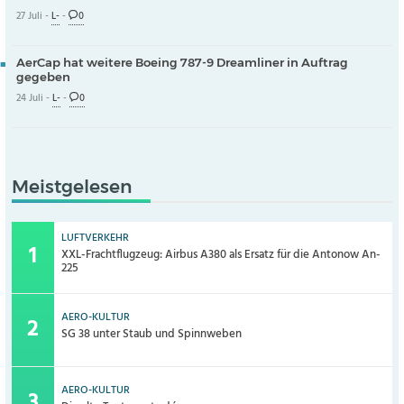
27 Juli -
L-
-
0
AerCap hat weitere Boeing 787-9 Dreamliner in Auftrag
gegeben
24 Juli -
L-
-
0
Meistgelesen
LUFTVERKEHR
XXL-Frachtflugzeug: Airbus A380 als Ersatz für die Antonow An-
225
AERO-KULTUR
SG 38 unter Staub und Spinnweben
AERO-KULTUR