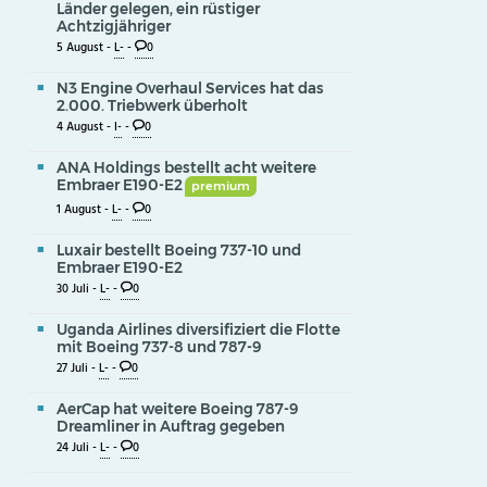
Länder gelegen, ein rüstiger
Achtzigjähriger
5 August -
L-
-
0
N3 Engine Overhaul Services hat das
2.000. Triebwerk überholt
4 August -
I-
-
0
ANA Holdings bestellt acht weitere
Embraer E190-E2
premium
1 August -
L-
-
0
Luxair bestellt Boeing 737-10 und
Embraer E190-E2
30 Juli -
L-
-
0
Uganda Airlines diversifiziert die Flotte
mit Boeing 737-8 und 787-9
27 Juli -
L-
-
0
AerCap hat weitere Boeing 787-9
Dreamliner in Auftrag gegeben
24 Juli -
L-
-
0