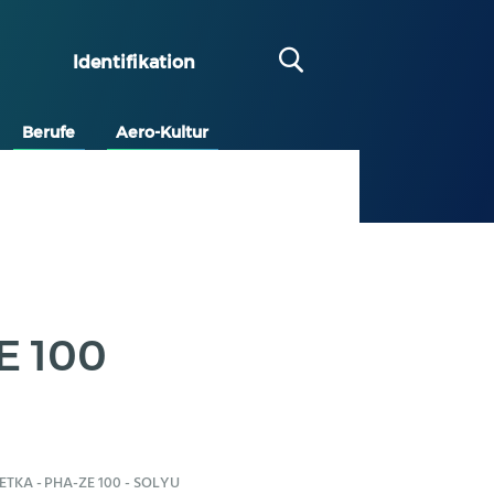
Identifikation
Berufe
Aero-Kultur
E 100
JETKA
-
PHA-ZE 100
-
SOLYU