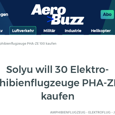
ngen
Abo
Av
Luftverkehr
Militär
Industrie
Helikopter
mphibienflugzeuge PHA-ZE 100 kaufen
Solyu will 30 Elektro-
ibienflugzeuge PHA-Z
kaufen
AMPHIBIENFLUGZEUG
-
ELEKTROFLUG
-