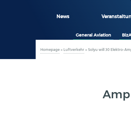
News
Veranstaltu
General Aviation
Biz
Homepage
»
Luftverkehr
»
Solyu will 30 Elektro-A
Amph