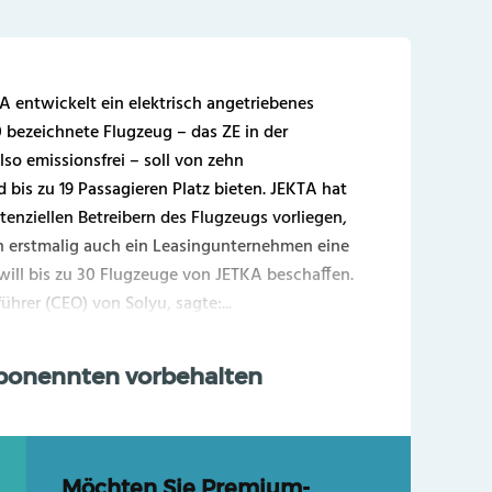
 entwickelt ein elektrisch angetriebenes
 bezeichnete Flugzeug – das ZE in der
lso emissionsfrei – soll von zehn
bis zu 19 Passagieren Platz bieten. JEKTA hat
enziellen Betreibern des Flugzeugs vorliegen,
n erstmalig auch ein Leasingunternehmen eine
will bis zu 30 Flugzeuge von JETKA beschaffen.
rer (CEO) von Solyu, sagte:...
Abonennten vorbehalten
Möchten Sie Premium-