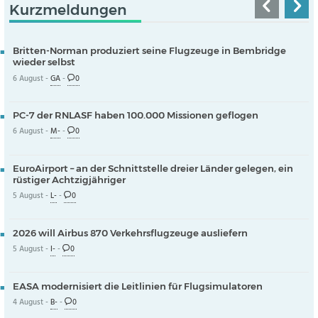
Kurzmeldungen
Britten-Norman produziert seine Flugzeuge in Bembridge
wieder selbst
6 August -
GA
-
0
PC-7 der RNLASF haben 100.000 Missionen geflogen
6 August -
M-
-
0
EuroAirport – an der Schnittstelle dreier Länder gelegen, ein
rüstiger Achtzigjähriger
5 August -
L-
-
0
2026 will Airbus 870 Verkehrsflugzeuge ausliefern
5 August -
I-
-
0
EASA modernisiert die Leitlinien für Flugsimulatoren
4 August -
B-
-
0