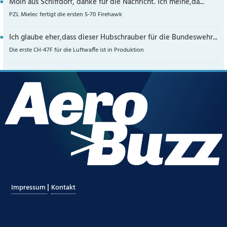
Moin aus Schiffdorf, danke für die Nachricht. Ich meine,da...
PZL Mielec fertigt die ersten S-70 Firehawk
Ich glaube eher,dass dieser Hubschrauber für die Bundeswehr...
Die erste CH-47F für die Luftwaffe ist in Produktion
|
Impressum
Kontakt