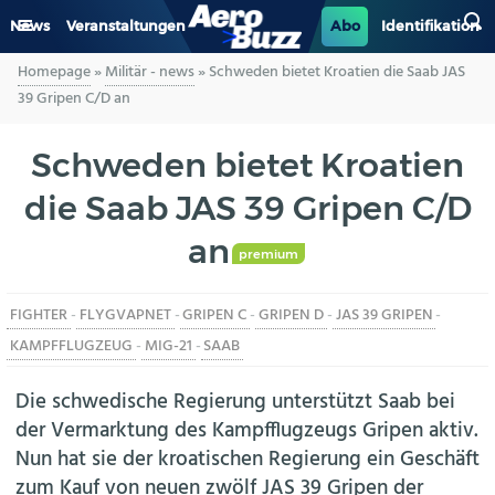
News
Veranstaltungen
Abo
Identifikation
Homepage
»
Militär - news
»
Schweden bietet Kroatien die Saab JAS
GENERAL AVIATION
39 Gripen C/D an
BIZAV
Schweden bietet Kroatien
die Saab JAS 39 Gripen C/D
LUFTVERKEHR
an
MILITÄR
premium
FIGHTER
-
FLYGVAPNET
-
GRIPEN C
-
GRIPEN D
-
JAS 39 GRIPEN
-
INDUSTRIE
KAMPFFLUGZEUG
-
MIG-21
-
SAAB
HELIKOPTER
Die schwedische Regierung unterstützt Saab bei
der Vermarktung des Kampfflugzeugs Gripen aktiv.
BERUFE
Nun hat sie der kroatischen Regierung ein Geschäft
zum Kauf von neuen zwölf JAS 39 Gripen der
AERO-KULTUR