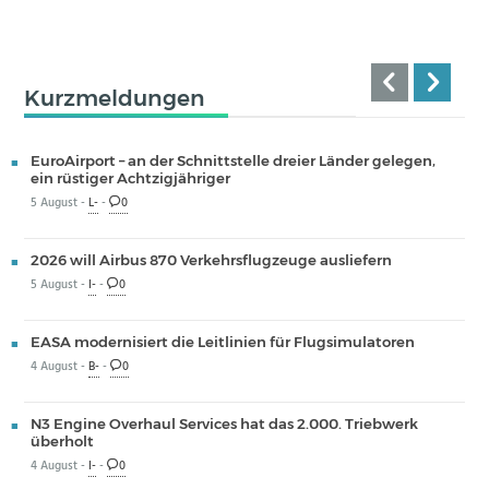
Kurzmeldungen
EuroAirport – an der Schnittstelle dreier Länder gelegen,
ein rüstiger Achtzigjähriger
5 August -
L-
-
0
2026 will Airbus 870 Verkehrsflugzeuge ausliefern
5 August -
I-
-
0
EASA modernisiert die Leitlinien für Flugsimulatoren
4 August -
B-
-
0
N3 Engine Overhaul Services hat das 2.000. Triebwerk
überholt
4 August -
I-
-
0