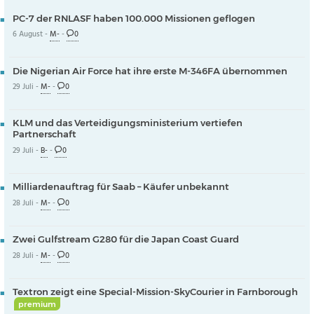
PC-7 der RNLASF haben 100.000 Missionen geflogen
6 August -
M-
-
0
Die Nigerian Air Force hat ihre erste M-346FA übernommen
29 Juli -
M-
-
0
KLM und das Verteidigungsministerium vertiefen
Partnerschaft
29 Juli -
B-
-
0
Milliardenauftrag für Saab – Käufer unbekannt
28 Juli -
M-
-
0
Zwei Gulfstream G280 für die Japan Coast Guard
28 Juli -
M-
-
0
Textron zeigt eine Special-Mission-SkyCourier in Farnborough
premium