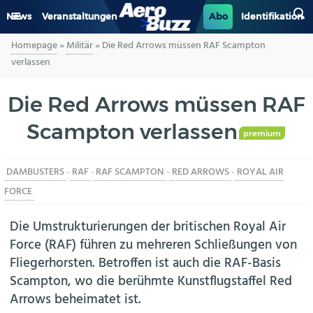
News
Veranstaltungen
Abo
Identifikation
Homepage
»
Militär
»
Die Red Arrows müssen RAF Scampton
GENERAL AVIATION
verlassen
BIZAV
Die Red Arrows müssen RAF
Scampton verlassen
LUFTVERKEHR
premium
MILITÄR
DAMBUSTERS
-
RAF
-
RAF SCAMPTON
-
RED ARROWS
-
ROYAL AIR
FORCE
INDUSTRIE
Die Umstrukturierungen der britischen Royal Air
HELIKOPTER
Force (RAF) führen zu mehreren Schließungen von
Fliegerhorsten. Betroffen ist auch die RAF-Basis
BERUFE
Scampton, wo die berühmte Kunstflugstaffel Red
Arrows beheimatet ist.
AERO-KULTUR