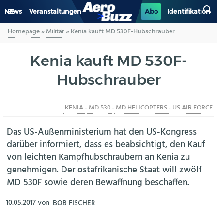
News
Veranstaltungen
Abo
Identifikation
Homepage
»
Militär
»
Kenia kauft MD 530F-Hubschrauber
GENERAL AVIATION
Kenia kauft MD 530F-
BIZAV
Hubschrauber
LUFTVERKEHR
KENIA
-
MD 530
-
MD HELICOPTERS
-
US AIR FORCE
MILITÄR
Das US-Außenministerium hat den US-Kongress
INDUSTRIE
darüber informiert, dass es beabsichtigt, den Kauf
von leichten Kampfhubschraubern an Kenia zu
HELIKOPTER
genehmigen. Der ostafrikanische Staat will zwölf
MD 530F sowie deren Bewaffnung beschaffen.
BERUFE
10.05.2017
von
BOB FISCHER
AERO-KULTUR