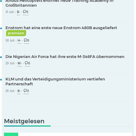
Airbus Helicopters eröffnet neue Training Academy in
Großbritannien
31 Juli -
B-
-
0
Enstrom hat eine erste neue Enstrom 480B ausgeliefert
premium
30 Juli -
H-
-
0
Die Nigerian Air Force hat ihre erste M-346FA übernommen
29 Juli -
M-
-
0
KLM und das Verteidigungsministerium vertiefen
Partnerschaft
29 Juli -
B-
-
0
Meistgelesen