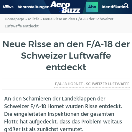
News
Veranstaltungen
Abo
Identifikation
Homepage
»
Militär
»
Neue Risse an den F/A-18 der Schweizer
GENERAL AVIATION
Luftwaffe entdeckt
BIZAV
Neue Risse an den F/A-18 der
Schweizer Luftwaffe
LUFTVERKEHR
entdeckt
MILITÄR
F/A-18 HORNET
-
SCHWEIZER LUFTWAFFE
INDUSTRIE
An den Scharnieren der Landeklappen der
HELIKOPTER
Schweizer F/A-18 Hornet wurden Risse entdeckt.
Die eingeleiteten Inspektionen der gesamten
BERUFE
Flotte hat aufgedeckt, dass das Problem weitaus
größer ist als zunächst vermutet.
AERO-KULTUR