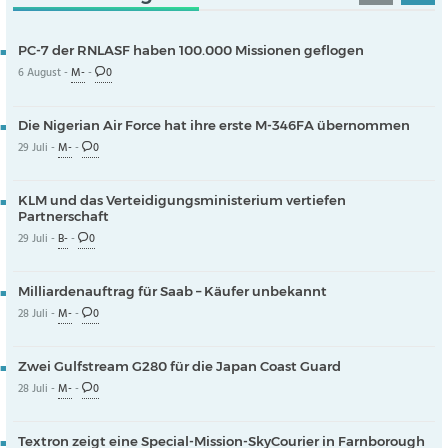
PC-7 der RNLASF haben 100.000 Missionen geflogen
6 August -
M-
-
0
Die Nigerian Air Force hat ihre erste M-346FA übernommen
29 Juli -
M-
-
0
KLM und das Verteidigungsministerium vertiefen
Partnerschaft
29 Juli -
B-
-
0
Milliardenauftrag für Saab – Käufer unbekannt
28 Juli -
M-
-
0
Zwei Gulfstream G280 für die Japan Coast Guard
28 Juli -
M-
-
0
Textron zeigt eine Special-Mission-SkyCourier in Farnborough