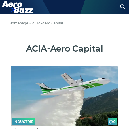
GENERAL AVIATION
Homepage
»
ACIA-Aero Capital
BIZAV
ACIA-Aero Capital
LUFTVERKEHR
MILITÄR
INDUSTRIE
HELIKOPTER
BERUFE
INDUSTRIE
0
AERO-KULTUR