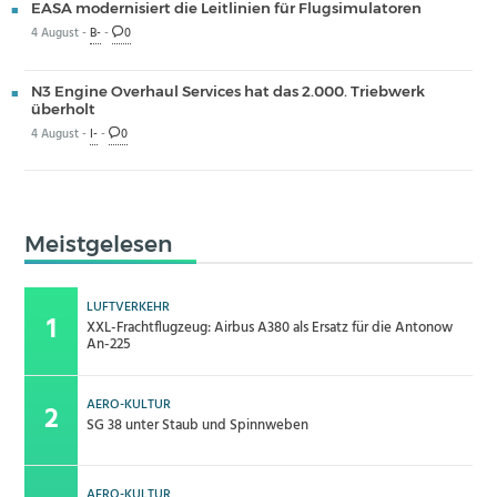
EASA modernisiert die Leitlinien für Flugsimulatoren
4 August -
B-
-
0
N3 Engine Overhaul Services hat das 2.000. Triebwerk
überholt
4 August -
I-
-
0
Meistgelesen
LUFTVERKEHR
XXL-Frachtflugzeug: Airbus A380 als Ersatz für die Antonow
An-225
AERO-KULTUR
SG 38 unter Staub und Spinnweben
AERO-KULTUR