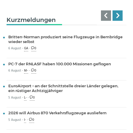
Kurzmeldungen
Britten-Norman produziert seine Flugzeuge in Bembridge
wieder selbst
6 August -
GA
-
0
PC-7 der RNLASF haben 100.000 Missionen geflogen
6 August -
M-
-
0
EuroAirport – an der Schnittstelle dreier Länder gelegen,
ein rüstiger Achtzigjähriger
5 August -
L-
-
0
2026 will Airbus 870 Verkehrsflugzeuge ausliefern
5 August -
I-
-
0