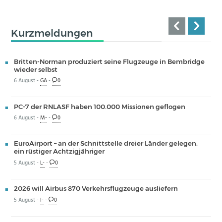
Kurzmeldungen
Britten-Norman produziert seine Flugzeuge in Bembridge
wieder selbst
6 August -
GA
-
0
PC-7 der RNLASF haben 100.000 Missionen geflogen
6 August -
M-
-
0
EuroAirport – an der Schnittstelle dreier Länder gelegen,
ein rüstiger Achtzigjähriger
5 August -
L-
-
0
2026 will Airbus 870 Verkehrsflugzeuge ausliefern
5 August -
I-
-
0