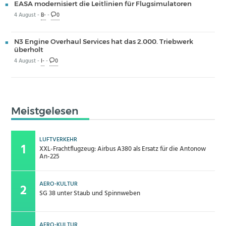
EASA modernisiert die Leitlinien für Flugsimulatoren
4 August -
B-
-
0
N3 Engine Overhaul Services hat das 2.000. Triebwerk
überholt
4 August -
I-
-
0
Meistgelesen
LUFTVERKEHR
XXL-Frachtflugzeug: Airbus A380 als Ersatz für die Antonow
An-225
AERO-KULTUR
SG 38 unter Staub und Spinnweben
AERO-KULTUR