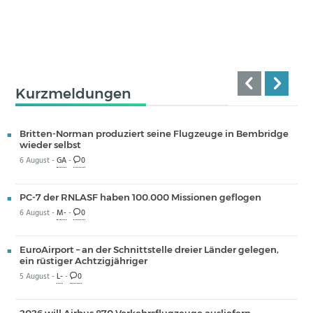
Kurzmeldungen
Britten-Norman produziert seine Flugzeuge in Bembridge
wieder selbst
6 August -
GA
-
0
PC-7 der RNLASF haben 100.000 Missionen geflogen
6 August -
M-
-
0
EuroAirport – an der Schnittstelle dreier Länder gelegen,
ein rüstiger Achtzigjähriger
5 August -
L-
-
0
2026 will Airbus 870 Verkehrsflugzeuge ausliefern