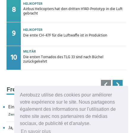
HELIKOPTER
Airbus Helicopters hat den dritten H140-Prototyp in die Luft
gebracht
HELIKOPTER
Die erste CH-47F für die Luftwaffe ist in Produktion
MILITÄR
Die ersten Tornados des TLG 33 sind nach Büchel
zurückgekehrt
Frequenz 123,45
Aerobuzz utilise des cookies pour améliorer
votre expérience sur le site. Nous partageons
Ein kritischer Leser bedankt sich für die Aufnahme in eur...
également des informations sur l'utilisation de
Zweiter H160M-Prototyp fliegt
notre site avec nos partenaires de médias
sociaux, de publicité et d'analyse.
Ja, sehr bedauerlich diese Entwicklung, die allenthalben um
En savoir plus