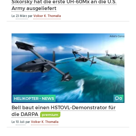
Sikorsky hat die erste UH-60Mx an die U.S.
Army ausgeliefert
Le
23 März
par
Volker K. Thomalla
HELIKOPTER - NEWS
0
Bell baut einen HSTOVL-Demonstrator für
die DARPA
premium
Le
10 Juli
par
Volker K. Thomalla