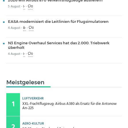
5 August -
I-
-
0
EASA modernisiert die Leitlinien für Flugsimulatoren
4 August -
B-
-
0
N3 Engine Overhaul Services hat das 2.000. Triebwerk
überholt
4 August -
I-
-
0
Meistgelesen
LUFTVERKEHR
XXL-Frachtflugzeug: Airbus A380 als Ersatz für die Antonow
An-225
AERO-KULTUR