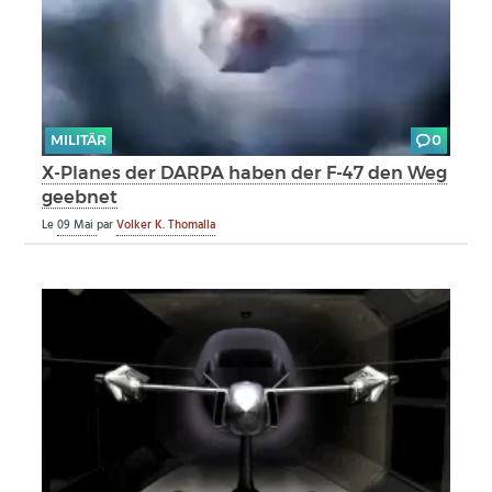
MILITÄR
0
X-Planes der DARPA haben der F-47 den Weg
geebnet
Le
09 Mai
par
Volker K. Thomalla