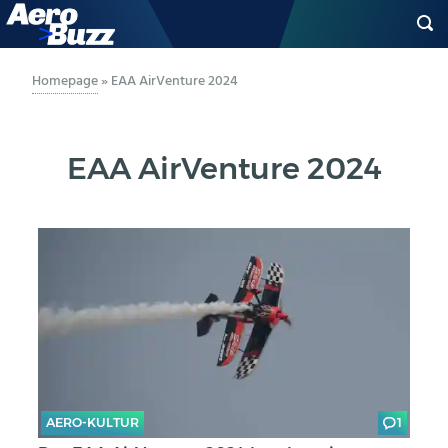
GENERAL AVIATION
Homepage
»
EAA AirVenture 2024
BIZAV
EAA AirVenture 2024
LUFTVERKEHR
MILITÄR
INDUSTRIE
HELIKOPTER
BERUFE
AERO-KULTUR
1
AERO-KULTUR