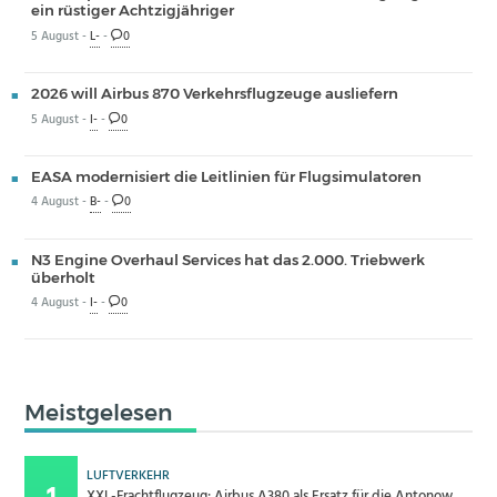
ein rüstiger Achtzigjähriger
5 August -
L-
-
0
2026 will Airbus 870 Verkehrsflugzeuge ausliefern
5 August -
I-
-
0
EASA modernisiert die Leitlinien für Flugsimulatoren
4 August -
B-
-
0
N3 Engine Overhaul Services hat das 2.000. Triebwerk
überholt
4 August -
I-
-
0
Meistgelesen
LUFTVERKEHR
XXL-Frachtflugzeug: Airbus A380 als Ersatz für die Antonow