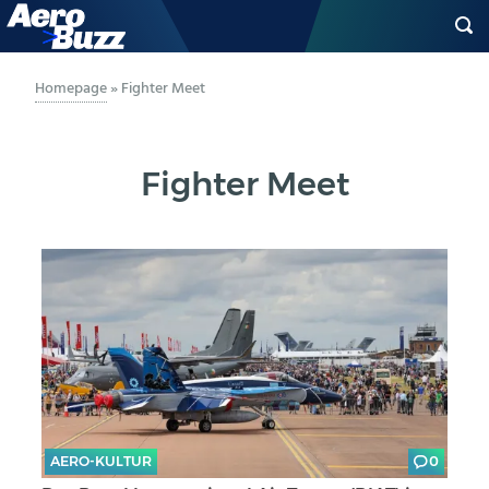
GENERAL AVIATION
Homepage
»
Fighter Meet
BIZAV
Fighter Meet
LUFTVERKEHR
MILITÄR
INDUSTRIE
HELIKOPTER
BERUFE
AERO-KULTUR
0
AERO-KULTUR