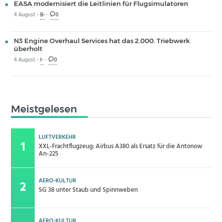
EASA modernisiert die Leitlinien für Flugsimulatoren
4 August -
B-
-
0
N3 Engine Overhaul Services hat das 2.000. Triebwerk
überholt
4 August -
I-
-
0
Meistgelesen
LUFTVERKEHR
XXL-Frachtflugzeug: Airbus A380 als Ersatz für die Antonow
An-225
AERO-KULTUR
SG 38 unter Staub und Spinnweben
AERO-KULTUR