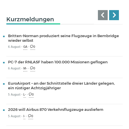
Kurzmeldungen
Britten-Norman produziert seine Flugzeuge in Bembridge
wieder selbst
6 August -
GA
-
0
PC-7 der RNLASF haben 100.000 Missionen geflogen
6 August -
M-
-
0
EuroAirport – an der Schnittstelle dreier Länder gelegen,
ein rüstiger Achtzigjähriger
5 August -
L-
-
0
2026 will Airbus 870 Verkehrsflugzeuge ausliefern
5 August -
I-
-
0