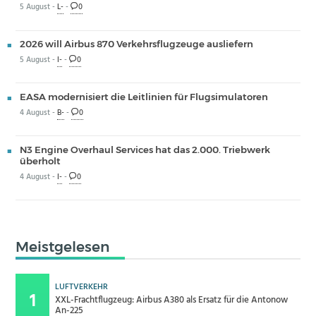
5 August -
L-
-
0
2026 will Airbus 870 Verkehrsflugzeuge ausliefern
5 August -
I-
-
0
EASA modernisiert die Leitlinien für Flugsimulatoren
4 August -
B-
-
0
N3 Engine Overhaul Services hat das 2.000. Triebwerk
überholt
4 August -
I-
-
0
Meistgelesen
LUFTVERKEHR
XXL-Frachtflugzeug: Airbus A380 als Ersatz für die Antonow
An-225