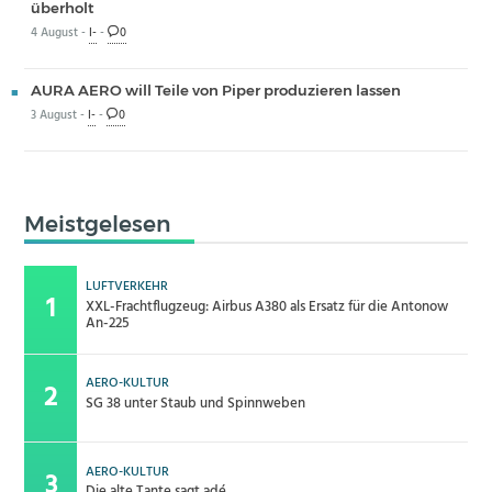
überholt
4 August -
I-
-
0
AURA AERO will Teile von Piper produzieren lassen
3 August -
I-
-
0
Meistgelesen
LUFTVERKEHR
XXL-Frachtflugzeug: Airbus A380 als Ersatz für die Antonow
An-225
AERO-KULTUR
SG 38 unter Staub und Spinnweben
AERO-KULTUR
Die alte Tante sagt adé