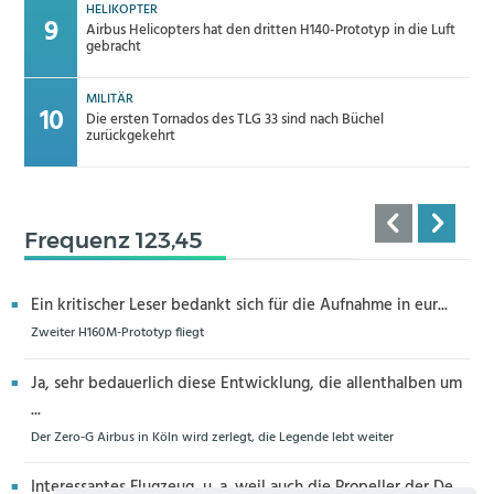
HELIKOPTER
Airbus Helicopters hat den dritten H140-Prototyp in die Luft
gebracht
MILITÄR
Die ersten Tornados des TLG 33 sind nach Büchel
zurückgekehrt
Frequenz 123,45
Ein kritischer Leser bedankt sich für die Aufnahme in eur...
Zweiter H160M-Prototyp fliegt
Ja, sehr bedauerlich diese Entwicklung, die allenthalben um
...
Der Zero-G Airbus in Köln wird zerlegt, die Legende lebt weiter
Interessantes Flugzeug, u. a. weil auch die Propeller der De...