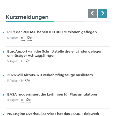
Kurzmeldungen
PC-7 der RNLASF haben 100.000 Missionen geflogen
6 August -
M-
-
0
EuroAirport – an der Schnittstelle dreier Länder gelegen,
ein rüstiger Achtzigjähriger
5 August -
L-
-
0
2026 will Airbus 870 Verkehrsflugzeuge ausliefern
5 August -
I-
-
0
EASA modernisiert die Leitlinien für Flugsimulatoren
4 August -
B-
-
0
N3 Engine Overhaul Services hat das 2.000. Triebwerk