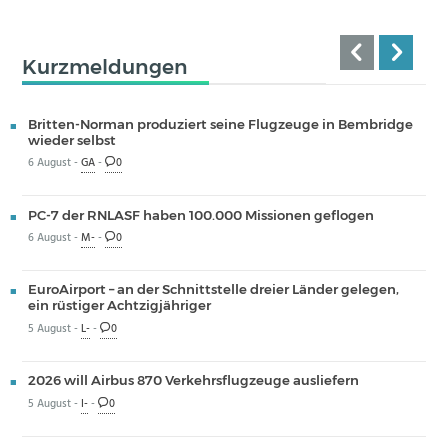
Kurzmeldungen
Britten-Norman produziert seine Flugzeuge in Bembridge
wieder selbst
6 August -
GA
-
0
PC-7 der RNLASF haben 100.000 Missionen geflogen
6 August -
M-
-
0
EuroAirport – an der Schnittstelle dreier Länder gelegen,
ein rüstiger Achtzigjähriger
5 August -
L-
-
0
2026 will Airbus 870 Verkehrsflugzeuge ausliefern
5 August -
I-
-
0