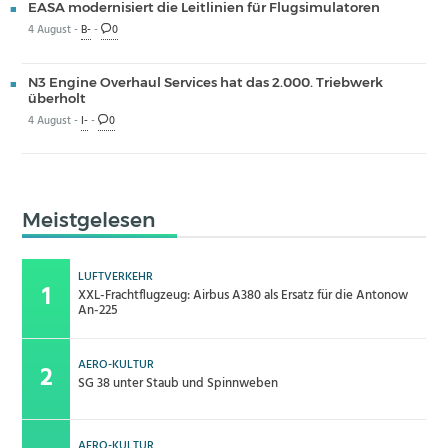
EASA modernisiert die Leitlinien für Flugsimulatoren
4 August -
B-
-
0
N3 Engine Overhaul Services hat das 2.000. Triebwerk
überholt
4 August -
I-
-
0
Meistgelesen
LUFTVERKEHR
XXL-Frachtflugzeug: Airbus A380 als Ersatz für die Antonow
An-225
AERO-KULTUR
SG 38 unter Staub und Spinnweben
AERO-KULTUR