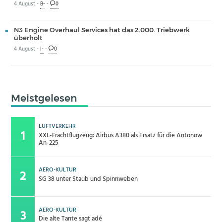
4 August -
B-
-
0
N3 Engine Overhaul Services hat das 2.000. Triebwerk
überholt
4 August -
I-
-
0
Meistgelesen
LUFTVERKEHR
XXL-Frachtflugzeug: Airbus A380 als Ersatz für die Antonow
An-225
AERO-KULTUR
SG 38 unter Staub und Spinnweben
AERO-KULTUR
Die alte Tante sagt adé