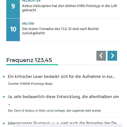
HELIKOPTER
Airbus Helicopters hat den dritten H140-Prototyp in die Luft
gebracht
MILITÄR
Die ersten Tornados des TLG 33 sind nach Büchel
zurückgekehrt
Frequenz 123,45
Ein kritischer Leser bedankt sich für die Aufnahme in eur...
Zweiter H160M-Prototyp fliegt
Ja, sehr bedauerlich diese Entwicklung, die allenthalben um
...
Der Zero-G Airbus in Köln wird zerlegt, die Legende lebt weiter
Interessantes Flugzeug, u. a. weil auch die Propeller der De...