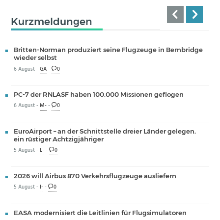
Kurzmeldungen
Britten-Norman produziert seine Flugzeuge in Bembridge
wieder selbst
6 August -
GA
-
0
PC-7 der RNLASF haben 100.000 Missionen geflogen
6 August -
M-
-
0
EuroAirport – an der Schnittstelle dreier Länder gelegen,
ein rüstiger Achtzigjähriger
5 August -
L-
-
0
2026 will Airbus 870 Verkehrsflugzeuge ausliefern
5 August -
I-
-
0
EASA modernisiert die Leitlinien für Flugsimulatoren