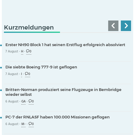
Kurzmeldungen
Erster NH90 Block 1 hat seinen Erstflug erfolgreich absolviert
7 August -
H
-
0
Die siebte Boeing 777-9 ist geflogen
7 August -
I
-
0
Britten-Norman produziert seine Flugzeuge in Bembridge
wieder selbst
6 August -
GA
-
0
PC-7 der RNLASF haben 100.000 Missionen geflogen
6 August -
M-
-
0