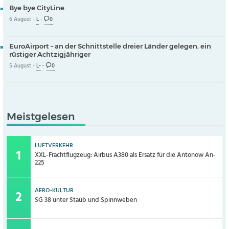
Bye bye CityLine
6 August -
L
-
0
EuroAirport – an der Schnittstelle dreier Länder gelegen, ein
rüstiger Achtzigjähriger
5 August -
L-
-
0
Meistgelesen
LUFTVERKEHR
XXL-Frachtflugzeug: Airbus A380 als Ersatz für die Antonow An-
225
AERO-KULTUR
SG 38 unter Staub und Spinnweben