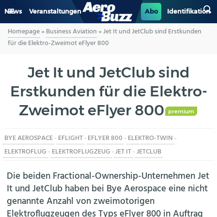
News
Veranstaltungen
Abo
Identifikation
Homepage
»
Business Aviation
»
Jet It und JetClub sind Erstkunden
GENERAL AVIATION
für die Elektro-Zweimot eFlyer 800
BIZAV
Jet It und JetClub sind
Erstkunden für die Elektro-
LUFTVERKEHR
Zweimot eFlyer 800
MILITÄR
premium
BYE AEROSPACE
-
EFLIGHT
-
EFLYER 800
-
ELEKTRO-TWIN
-
INDUSTRIE
ELEKTROFLUG
-
ELEKTROFLUGZEUG
-
JET IT
-
JETCLUB
HELIKOPTER
Die beiden Fractional-Ownership-Unternehmen Jet
It und JetClub haben bei Bye Aerospace eine nicht
BERUFE
genannte Anzahl von zweimotorigen
Elektroflugzeugen des Typs eFlyer 800 in Auftrag
AERO-KULTUR