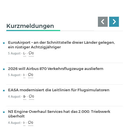
Kurzmeldungen
EuroAirport – an der Schnittstelle dreier Länder gelegen,
ein rüstiger Achtzigjähriger
5 August -
L-
-
0
2026 will Airbus 870 Verkehrsflugzeuge ausliefern
5 August -
I-
-
0
EASA modernisiert die Leitlinien für Flugsimulatoren
4 August -
B-
-
0
N3 Engine Overhaul Services hat das 2.000. Triebwerk
überholt
4 August -
I-
-
0