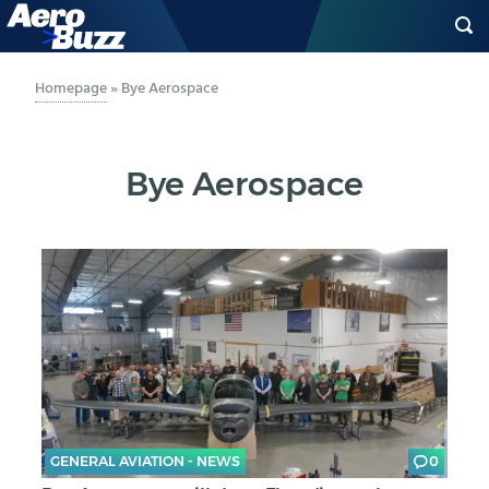
GENERAL AVIATION
Homepage
»
Bye Aerospace
BIZAV
Bye Aerospace
LUFTVERKEHR
MILITÄR
INDUSTRIE
HELIKOPTER
BERUFE
GENERAL AVIATION - NEWS
0
AERO-KULTUR