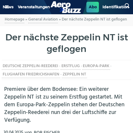
News
Veranstaltungen
Abo
Identifikation
Homepage
»
General Aviation
»
Der nächste Zeppelin NT ist geflogen
GENERAL AVIATION
Der nächste Zeppelin NT ist
BIZAV
geflogen
LUFTVERKEHR
DEUTSCHE ZEPPELIN-REEDEREI
-
ERSTFLUG
-
EUROPA-PARK
-
MILITÄR
FLUGHAFEN FRIEDRICHSHAFEN
-
ZEPPELIN NT
INDUSTRIE
Premiere über dem Bodensee: Ein weiterer
Zeppelin NT ist zu seinem Erstflug gestartet. Mit
HELIKOPTER
dem Europa-Park-Zeppelin stehen der Deutschen
Zeppelin-Reederei nun drei der Luftschiffe zur
BERUFE
Verfügung.
AERO-KULTUR
30.04.2025
von
BOB FISCHER