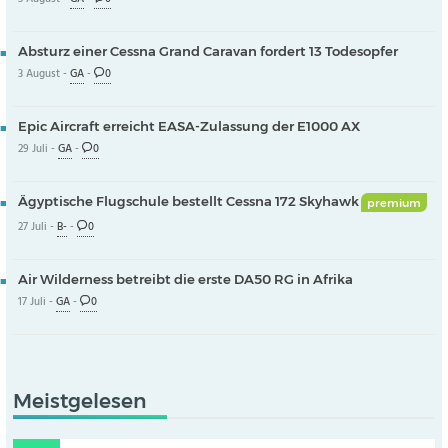
Absturz einer Cessna Grand Caravan fordert 13 Todesopfer
3 August -
GA
-
0
Epic Aircraft erreicht EASA-Zulassung der E1000 AX
29 Juli -
GA
-
0
Ägyptische Flugschule bestellt Cessna 172 Skyhawk
premium
27 Juli -
B-
-
0
Air Wilderness betreibt die erste DA50 RG in Afrika
17 Juli -
GA
-
0
Meistgelesen